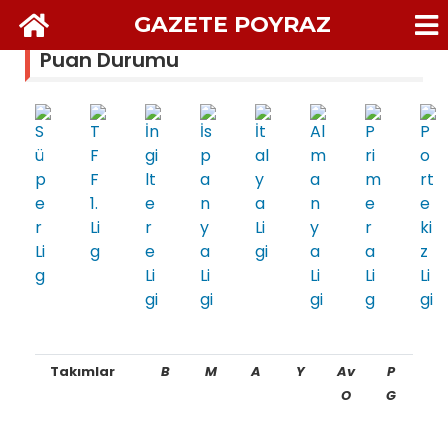
GAZETE POYRAZ
Puan Durumu
Takımlar
B
M
A
Y
Av
P
O
G