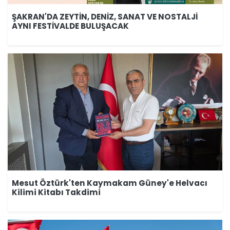
ŞAKRAN'DA ZEYTİN, DENİZ, SANAT VE NOSTALJİ
AYNI FESTİVALDE BULUŞACAK
Mesut Öztürk'ten Kaymakam Güney'e Helvacı
Kilimi Kitabı Takdimi