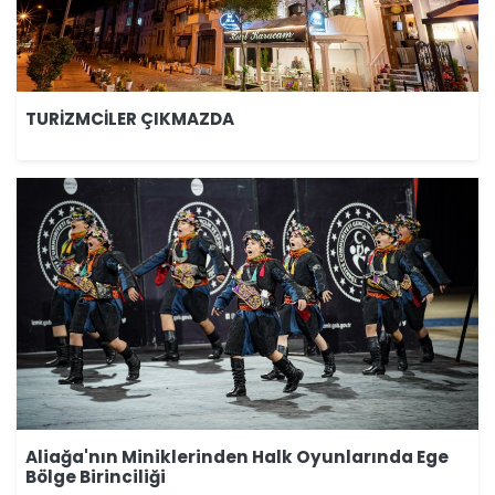
TURİZMCİLER ÇIKMAZDA
Aliağa'nın Miniklerinden Halk Oyunlarında Ege
Bölge Birinciliği