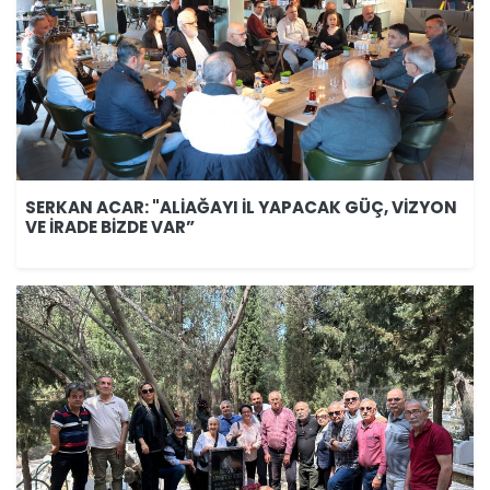
SERKAN ACAR: "ALİAĞAYI İL YAPACAK GÜÇ, VİZYON
VE İRADE BİZDE VAR”