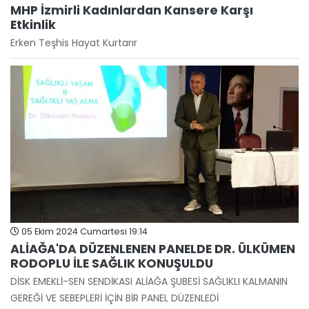
MHP İzmirli Kadınlardan Kansere Karşı
Etkinlik
Erken Teşhis Hayat Kurtarır
05 Ekim 2024 Cumartesi 19:14
ALİAĞA'DA DÜZENLENEN PANELDE DR. ÜLKÜMEN
RODOPLU İLE SAĞLIK KONUŞULDU
DİSK EMEKLİ-SEN SENDİKASI ALİAĞA ŞUBESİ SAĞLIKLI KALMANIN
GEREĞİ VE SEBEPLERİ İÇİN BİR PANEL DÜZENLEDİ