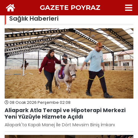
GAZETE POYRAZ
Sağlık Haberleri
08 Ocak 2026 Perşembe 02:08
Aliapark Atla Terapi ve Hipoterapi Merkezi
Yeni Yüzüyle Hizmete Açıldı
Aliapark'ta Kapalı Manej İle Dört Mevsim Biniş İmkanı