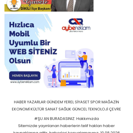
HABER
YAZARLAR
GÜNDEM
YEREL
SİYASET
SPOR
MAĞAZİN
EKONOMİ
KÜLTÜR SANAT
SAĞLIK
GÜNCEL
TEKNOLOJİ
ÇEVRE
#ŞU AN BURADASINIZ: Hakkımızda
Sitemizde yayınlanan haberlerin telif hakları haber
kaynaklarına aittir, haberleri kopyalamayınız. 10.08.2026