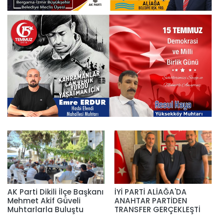
AK Parti Dikili İlçe Başkanı
İYİ PARTİ ALİAĞA'DA
Mehmet Akif Güveli
ANAHTAR PARTİDEN
Muhtarlarla Buluştu
TRANSFER GERÇEKLEŞTİ