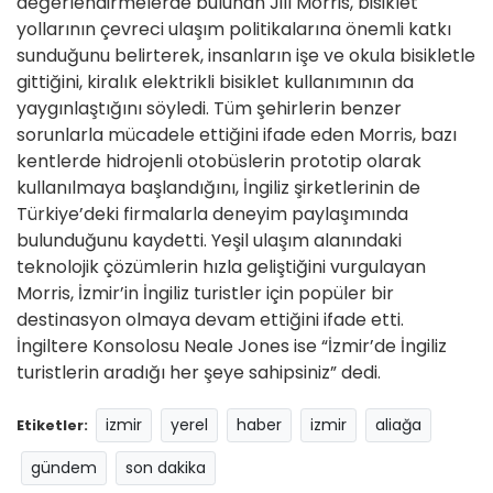
değerlendirmelerde bulunan Jill Morris, bisiklet
yollarının çevreci ulaşım politikalarına önemli katkı
sunduğunu belirterek, insanların işe ve okula bisikletle
gittiğini, kiralık elektrikli bisiklet kullanımının da
yaygınlaştığını söyledi. Tüm şehirlerin benzer
sorunlarla mücadele ettiğini ifade eden Morris, bazı
kentlerde hidrojenli otobüslerin prototip olarak
kullanılmaya başlandığını, İngiliz şirketlerinin de
Türkiye’deki firmalarla deneyim paylaşımında
bulunduğunu kaydetti. Yeşil ulaşım alanındaki
teknolojik çözümlerin hızla geliştiğini vurgulayan
Morris, İzmir’in İngiliz turistler için popüler bir
destinasyon olmaya devam ettiğini ifade etti.
İngiltere Konsolosu Neale Jones ise “İzmir’de İngiliz
turistlerin aradığı her şeye sahipsiniz” dedi.
izmir
yerel
haber
izmir
aliağa
Etiketler:
gündem
son dakika