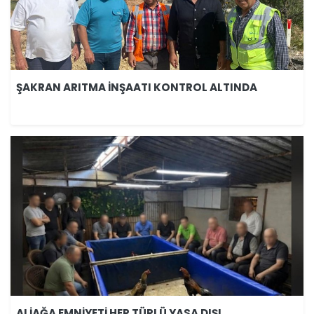
ŞAKRAN ARITMA İNŞAATI KONTROL ALTINDA
ALİAĞA EMNİYETİ HER TÜRLÜ YASA DIŞI