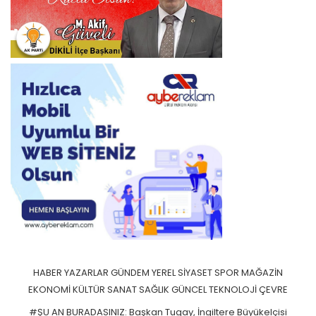
HABER
YAZARLAR
GÜNDEM
YEREL
SİYASET
SPOR
MAĞAZİN
EKONOMİ
KÜLTÜR SANAT
SAĞLIK
GÜNCEL
TEKNOLOJİ
ÇEVRE
#ŞU AN BURADASINIZ: Başkan Tugay, İngiltere Büyükelçisi