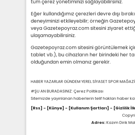
tüm çerez yönetiminizi sağlayabilirsiniz.
Eğer kullandığımız çerezleri devre dışı bıra
deneyiminizi etkileyebilir; örneğin Gazetepoy
veya Gazetepoyraz.com sitesini ziyaret ettiğini
ulaşamayabilirsiniz.
Gazetepoyraz.com sitesini görüntülemek için fa
tablet vb.), bu cihazların her birindeki her t
olduğundan emin olmanız gerekir.
HABER
YAZARLAR
GÜNDEM
YEREL
SİYASET
SPOR
MAĞAZ
#ŞU AN BURADASINIZ: Çerez Politikası
Sitemizde yayınlanan haberlerin telif hakları haber ka
[Rss]
- [Künye]
- [Kullanım Şartları]
- [Gizlilik İl
Copyr
Adres:
Kazım Dirik Ma