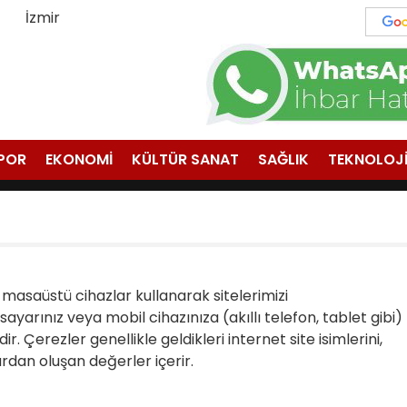
İzmir
POR
EKONOMİ
KÜLTÜR SANAT
SAĞLIK
TEKNOLOJ
 masaüstü cihazlar kullanarak sitelerimizi
yarınız veya mobil cihazınıza (akıllı telefon, tablet gibi)
. Çerezler genellikle geldikleri internet site isimlerini,
ardan oluşan değerler içerir.