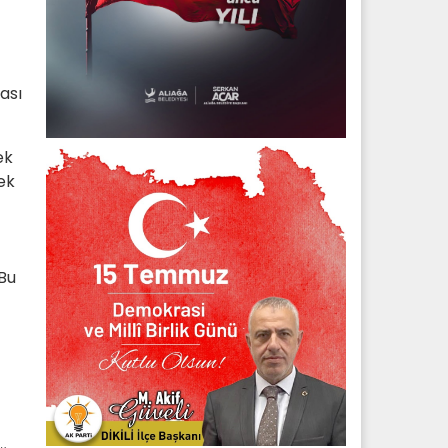
ası
ek
mek
 Bu