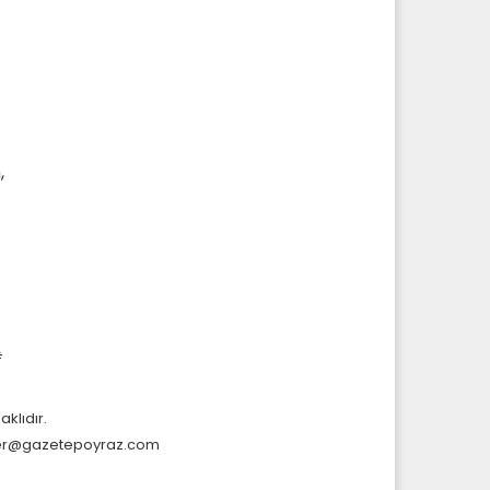
,
#
aklıdır.
r@gazetepoyraz.com