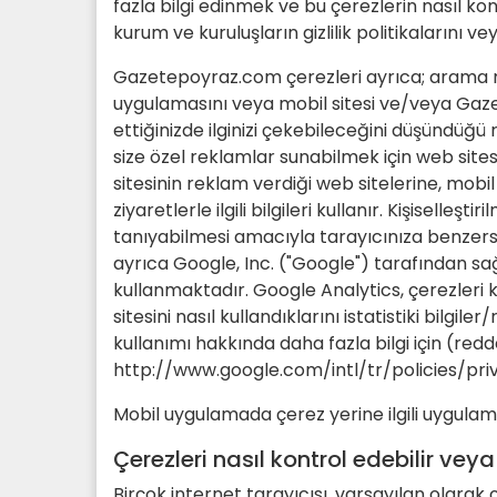
fazla bilgi edinmek ve bu çerezlerin nasıl kontr
kurum ve kuruluşların gizlilik politikalarını vey
Gazetepoyraz.com çerezleri ayrıca; arama m
uygulamasını veya mobil sitesi ve/veya Gazet
ettiğinizde ilginizi çekebileceğini düşündüğü
size özel reklamlar sunabilmek için web sit
sitesinin reklam verdiği web sitelerine, mob
ziyaretlerle ilgili bilgileri kullanır. Kişisell
tanıyabilmesi amacıyla tarayıcınıza benzersi
ayrıca Google, Inc. ("Google") tarafından sa
kullanmaktadır. Google Analytics, çerezleri 
sitesini nasıl kullandıklarını istatistiki bilgi
kullanımı hakkında daha fazla bilgi için (redd
http://www.google.com/intl/tr/policies/pri
Mobil uygulamada çerez yerine ilgili uygula
Çerezleri nasıl kontrol edebilir veya 
Birçok internet tarayıcısı, varsayılan olarak