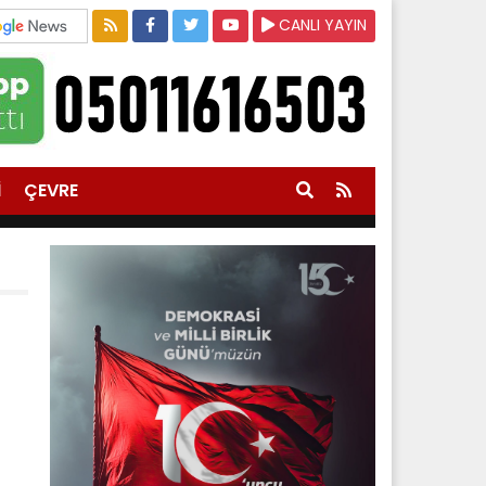
CANLI YAYIN
İ
ÇEVRE