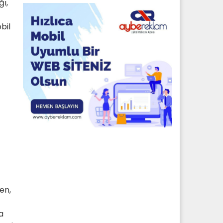
ğı,
bil
en,
a