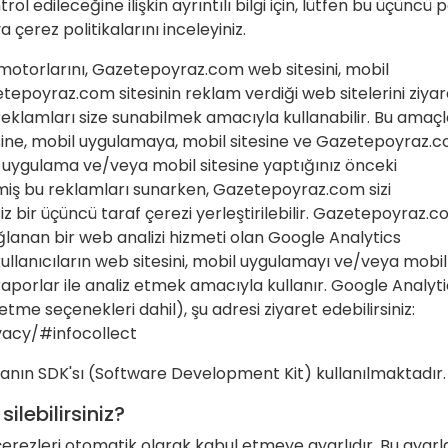
ol edileceğine ilişkin ayrıntılı bilgi için, lütfen bu üçüncü p
a çerez politikalarını inceleyiniz.
otorlarını, Gazetepoyraz.com web sitesini, mobil
epoyraz.com sitesinin reklam verdiği web sitelerini ziyar
 reklamları size sunabilmek amacıyla kullanabilir. Bu amaçl
esine, mobil uygulamaya, mobil sitesine ve Gazetepoyraz.
il uygulama ve/veya mobil sitesine yaptığınız önceki
eştirilmiş bu reklamları sunarken, Gazetepoyraz.com sizi
z bir üçüncü taraf çerezi yerleştirilebilir. Gazetepoyraz.
ğlanan bir web analizi hizmeti olan Google Analytics
kullanıcıların web sitesini, mobil uygulamayı ve/veya mobil
ler/raporlar ile analiz etmek amacıyla kullanır. Google Analyt
etme seçenekleri dahil), şu adresi ziyaret edebilirsiniz:
vacy/#infocollect
manın SDK'sı (Software Development Kit) kullanılmaktadır.
silebilirsiniz?
 çerezleri otomatik olarak kabul etmeye ayarlıdır. Bu ayarla