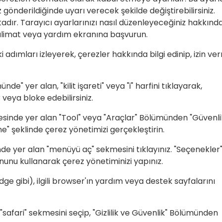
gönderildiğinde uyarı verecek şekilde değiştirebilirsiniz.
dır. Tarayıcı ayarlarınızı nasıl düzenleyeceğiniz hakkınd
n talimat veya yardım ekranına başvurun.
 adımları izleyerek, çerezler hakkında bilgi edinip, izin v
" yer alan, "kilit işareti" veya "i" harfini tıklayarak,
veya bloke edebilirsiniz.
şesinde yer alan "Tool" veya "Araçlar" Bölümünden "Güvenli
rme" şeklinde çerez yönetimizi gerçekleştirin.
inde yer alan "menüyü aç" sekmesini tıklayınız. "Seçenekler
tonunu kullanarak çerez yönetiminizi yapınız.
ge gibi), ilgili browser'ın yardım veya destek sayfalarını
safari" sekmesini seçip, "Gizlilik ve Güvenlik" Bölümünden