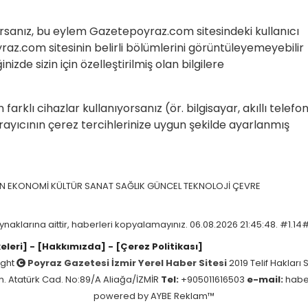
kırsanız, bu eylem Gazetepoyraz.com sitesindeki kullanıcı
raz.com sitesinin belirli bölümlerini görüntüleyemeyebilir
zde sizin için özelleştirilmiş olan bilgilere
rklı cihazlar kullanıyorsanız (ör. bilgisayar, akıllı telefon
arayıcının çerez tercihlerinize uygun şekilde ayarlanmış
İN
EKONOMİ
KÜLTÜR SANAT
SAĞLIK
GÜNCEL
TEKNOLOJİ
ÇEVRE
ynaklarına aittir, haberleri kopyalamayınız. 06.08.2026 21:45:48. #1.14
keleri]
- [Hakkımızda]
- [Çerez Politikası]
ight
Poyraz Gazetesi İzmir Yerel Haber Sitesi
2019 Telif Hakları S
h. Atatürk Cad. No:89/A Aliağa/İZMİR
Tel:
+905011616503
e-mail:
habe
powered by
AYBE Reklam™