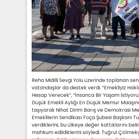
Reha Midilli Sevgi Yolu üzerinde toplanan send
vatandaşlar da destek verdi. “Emekliyiz Ha
Hesap Verecek”, “İnsanca Bir Yaşam İstiyoruz”
Düşük Emekli Aylığı En Düşük Memur Maaşına E
taşıyarak Nihat Dirim Barış ve Demokrasi Me
Emeklilerin Sendikası Foça Şubesi Başkanı Tuğr
verdiklerini, bu ülkeye değer kattıklarını be
mahkum edildiklerini söyledi. Tuğrul Çölmekç