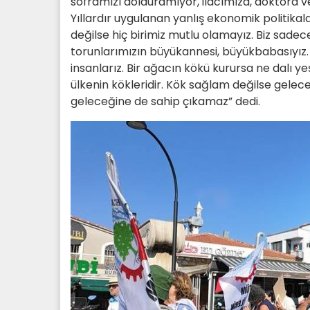
soframızı dolduramıyor, ilacımıza, doktora v
Yıllardır uygulanan yanlış ekonomik politikala
değilse hiç birimiz mutlu olamayız. Biz sadece e
torunlarımızın büyükannesi, büyükbabasıyız.
insanlarız. Bir ağacın kökü kurursa ne dalı y
ülkenin kökleridir. Kök sağlam değilse gel
geleceğine de sahip çıkamaz” dedi.