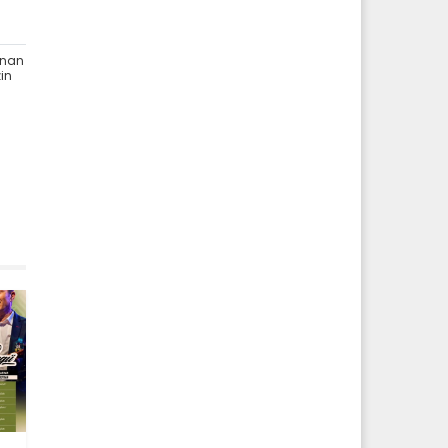
ınan
zin