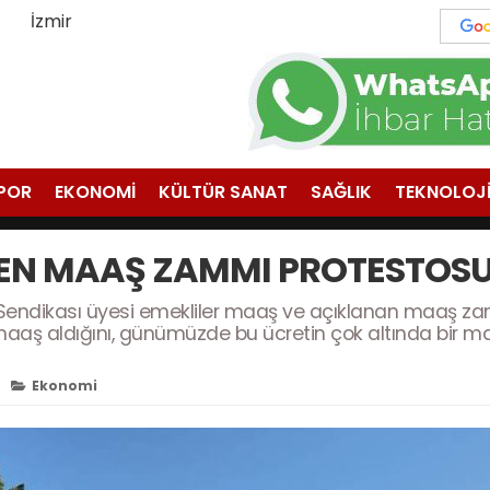
İzmir
POR
EKONOMİ
KÜLTÜR SANAT
SAĞLIK
TEKNOLOJ
EN MAAŞ ZAMMI PROTESTOS
n Sendikası üyesi emekliler maaş ve açıklanan maaş zaml
aaş aldığını, günümüzde bu ücretin çok altında bir maaş
Ekonomi