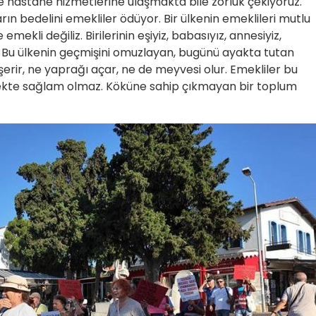
e hastane hizmetlerine ulaşmakta bile zorluk çekiyoruz.
rın bedelini emekliler ödüyor. Bir ülkenin emeklileri mutlu
mekli değiliz. Birilerinin eşiyiz, babasıyız, annesiyiz,
 Bu ülkenin geçmişini omuzlayan, bugünü ayakta tutan
eşerir, ne yaprağı açar, ne de meyvesi olur. Emekliler bu
ecekte sağlam olmaz. Köküne sahip çıkmayan bir toplum