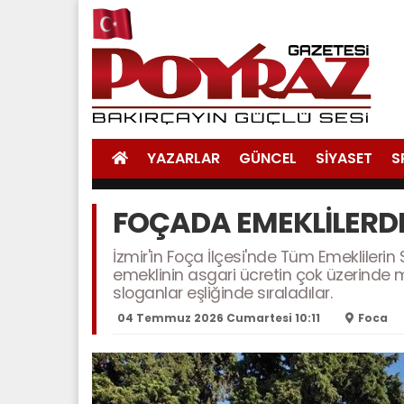
YAZARLAR
GÜNCEL
SİYASET
S
FOÇADA EMEKLİLERD
İzmir'in Foça İlçesi'nde Tüm Emeklileri
emeklinin asgari ücretin çok üzerinde m
sloganlar eşliğinde sıraladılar.
04 Temmuz 2026 Cumartesi 10:11
Foca