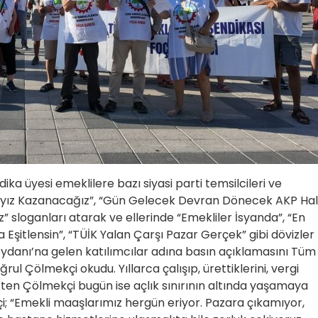
ika üyesi emeklilere bazı siyasi parti temsilcileri ve
klıyız Kazanacağız”, “Gün Gelecek Devran Dönecek AKP Ha
 sloganları atarak ve ellerinde “Emekliler İsyanda”, “En
şitlensin”, “TÜİK Yalan Çarşı Pazar Gerçek” gibi dövizler
ydanı’na gelen katılımcılar adına basın açıklamasını Tüm
ul Çölmekçi okudu. Yıllarca çalışıp, ürettiklerini, vergi
lirten Çölmekçi bugün ise açlık sınırının altında yaşamaya
i; “Emekli maaşlarımız hergün eriyor. Pazara çıkamıyor,