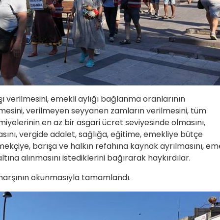
 verilmesini, emekli aylığı bağlanma oranlarının
rilmesini, verilmeyen seyyanen zamların verilmesini, tüm
iyelerinin en az bir asgari ücret seviyesinde olmasını,
asını, vergide adalet, sağlığa, eğitime, emekliye bütçe
ekçiye, barışa ve halkın refahına kaynak ayrılmasını, eme
ına alınmasını istediklerini bağırarak haykırdılar.
“marşının okunmasıyla tamamlandı.