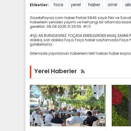
foca
yerel
haber
izmir
al
Etiketler:
GazetePoyraz.com Haber Portalı 5846 sayılı Fikir ve San
haberlerin yeniden yayımı ve herhangi bir ortamda basılma
gerektirir. 08.08.2026 21:29:55. #1.11
#ŞU AN BURADASINIZ: FOÇADA EMEKLİLERDEN MAAŞ ZAMMI P
dakika, son dakika Foça, Foça haber sayfamızda Foça hab
görebilirsiniz.
Sitemizde yayınlanan haberlerin telif hakları haber kaynak
Yerel Haberler