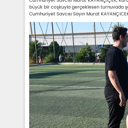
Cumhuriyet Savcısı Murat KAYANÇİÇEK, Kurum 
büyük bir coşkuyla gerçeklesen turnuvada 
Cumhuriyet Savcısı Sayın Murat KAYANÇICEK 