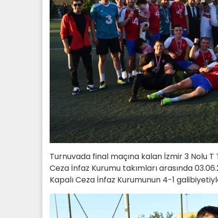
Turnuvada final maçına kalan İzmir 3 Nolu T T
Ceza İnfaz Kurumu takımları arasında 03.06.2
Kapalı Ceza İnfaz Kurumunun 4-1 galibiyetiyl