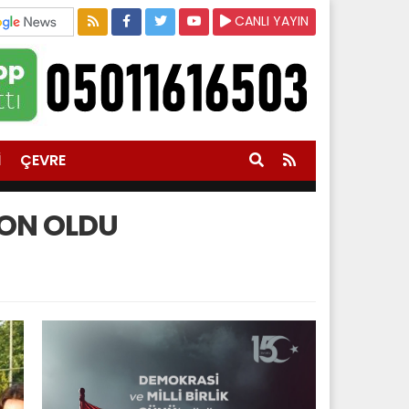
CANLI YAYIN
İ
ÇEVRE
YON OLDU