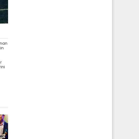
ınan
zin
r
ini