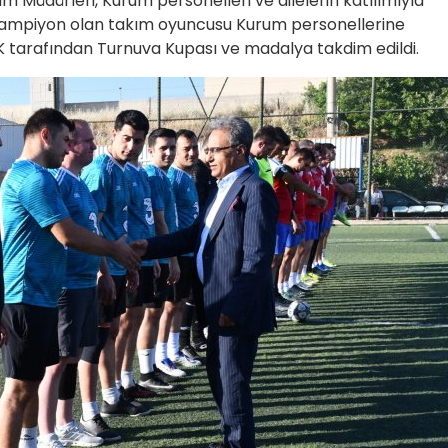
Müdürleri, Kurum personelleri ve ailelerin katılımıyla
şampiyon olan takım oyuncusu Kurum personellerine
tarafından Turnuva Kupası ve madalya takdim edildi.