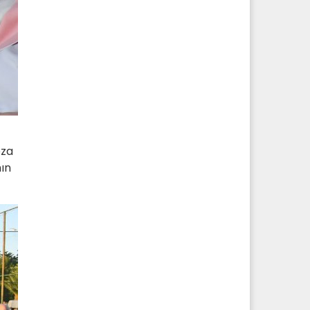
eza
ın