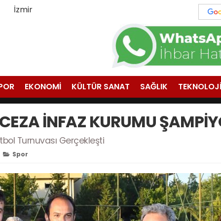
İzmir
POR
EKONOMİ
KÜLTÜR SANAT
SAĞLIK
TEKNOLOJ
I CEZA İNFAZ KURUMU ŞAMPİ
tbol Turnuvası Gerçekleşti
Spor