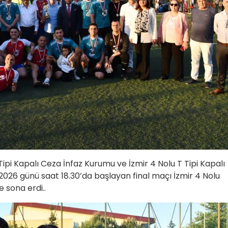
ipi Kapalı Ceza İnfaz Kurumu ve İzmir 4 Nolu T Tipi Kapalı
026 günü saat 18.30’da başlayan final maçı İzmir 4 Nolu
e sona erdi..