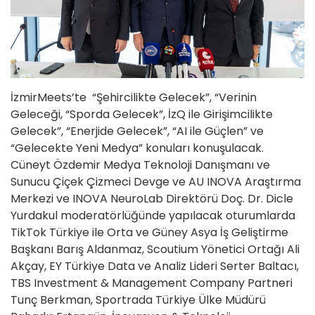
İzmirMeets’te “Şehircilikte Gelecek”, “Verinin
Geleceği, “Sporda Gelecek”, İzQ ile Girişimcilikte
Gelecek”, “Enerjide Gelecek”, “AI ile Güçlen” ve
“Gelecekte Yeni Medya” konuları konuşulacak.
Cüneyt Özdemir Medya Teknoloji Danışmanı ve
Sunucu Çiçek Çizmeci Devge ve AU INOVA Araştırma
Merkezi ve INOVA NeuroLab Direktörü Doç. Dr. Dicle
Yurdakul moderatörlüğünde yapılacak oturumlarda
TikTok Türkiye ile Orta ve Güney Asya İş Geliştirme
Başkanı Barış Aldanmaz, Scoutium Yönetici Ortağı Ali
Akçay, EY Türkiye Data ve Analiz Lideri Serter Baltacı,
TBS Investment & Management Company Partneri
Tunç Berkman, Sportrada Türkiye Ülke Müdürü