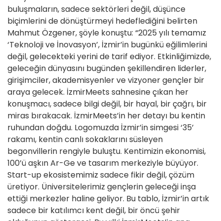
buluşmaların, sadece sektörleri değil, düşünce
biçimlerini de dönüştürmeyi hedeflediğini belirten
Mahmut Özgener, şöyle konuştu: “2025 yılı temamız
‘Teknoloji ve İnovasyon’, İzmir’in bugünkü eğilimlerini
değil, gelecekteki yerini de tarif ediyor. Etkinliğimizde,
geleceğin dünyasını bugünden şekillendiren liderler,
girişimciler, akademisyenler ve vizyoner gençler bir
araya gelecek. İzmirMeets sahnesine çıkan her
konuşmacı, sadece bilgi değil, bir hayal, bir çağrı, bir
miras bırakacak. İzmirMeets’in her detayı bu kentin
ruhundan doğdu. Logomuzda İzmir’in simgesi ‘35’
rakamı, kentin canlı sokaklarını süsleyen
begonvillerin rengiyle buluştu. Kentimizin ekonomisi,
100’ü aşkın Ar-Ge ve tasarım merkeziyle büyüyor.
Start-up ekosistemimiz sadece fikir değil, çözüm
üretiyor. Üniversitelerimiz gençlerin geleceği inşa
ettiği merkezler haline geliyor. Bu tablo, İzmir’in artık
sadece bir katılımcı kent değil, bir öncü şehir