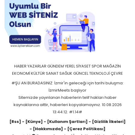
HABER
YAZARLAR
GÜNDEM
YEREL
SİYASET
SPOR
MAĞAZİN
EKONOMİ
KÜLTÜR SANAT
SAĞLIK
GÜNCEL
TEKNOLOJİ
ÇEVRE
#ŞU AN BURADASINIZ: İzmir'in geleceği için tarihi buluşma:
İzmirMeets başlıyor
Sitemizde yayınlanan haberlerin telif hakları haber
kaynaklarına aittir, haberleri kopyalamayınız. 10.08.2026
13:44:12. #1.14#
[Rss]
- [Künye]
- [Kullanım Şartları]
- [Gizlilik İlkeleri]
- [Hakkımızda]
- [Çerez Politikası]