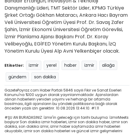
Bahadır Ertangün, İnovasyon & Teknoloji
Danışmanlığı Lideri, TMT Sektör Lider, KPMG Türkiye
Şirket Ortağı Gökhan Mataracı, Ankara Hacı Bayram
Veli Üniversitesi Öğretim Üyesi Prof. Dr. Savaş Zafer
Şahin, İzmir Ekonomi Üniversitesi Öğretim Görevlisi,
İzmir Planlama Ajansı Başkanı Prof. Dr. Koray
Velibeyoğlu, EGİFED Yönetim Kurulu Başkanı, İzQ
Yönetim Kurulu Üyesi Alp Avni Yelkenbiçer olacak.
izmir
yerel
haber
izmir
aliağa
Etiketler:
gündem
son dakika
GazetePoyraz.com Haber Portalı 5846 sayılı Fikir ve Sanat Eserleri
Kanunu'na %100 uygun olarak yayınlanmaktadır. Ajanslardan
alınan haberlerin yeniden yayımı ve herhangi bir ortamda
basılması, ilgili ajansların bu yöndeki politikasına bağlı olarak
önceden yazılı izin gerektirir. 10.08.2026 13:44:10. #1.11
#ŞU AN BURADASINIZ: İzmir'in geleceği için tarihi buluşma: İzmirMeets
başlıyor Son dakika izmir haberleri, izmir son dakika haber, izmir son
dakika, son dakika izmir, izmir haber sayfamızda izmir haberleri
okuyabilir, izmir son dakika haberleri ve güncel izmir gelişmelerini