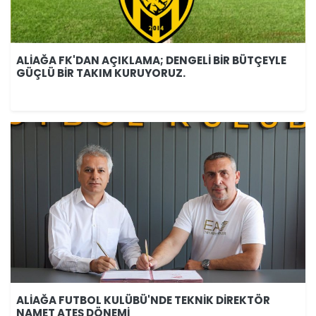
ALİAĞA FK'DAN AÇIKLAMA; DENGELİ BİR BÜTÇEYLE
GÜÇLÜ BİR TAKIM KURUYORUZ.
ALİAĞA FUTBOL KULÜBÜ'NDE TEKNİK DİREKTÖR
NAMET ATEŞ DÖNEMİ