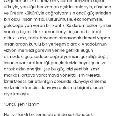
Özgener de “İzmir’imiz bin yıllardır denizlere açılan
ufkuyla, yeniliğe her zaman açık insanlarıyla, düşünce
ve üretim kültürüyle coğrafyamızın öncü güçlerinden
biri oldu. İnsanımızla, kültürümüzle, ekonomimizle,
geleceğe yön veren bir kentiz. Bu durum bizler için bir
varoluş biçimi. Her zaman ileriyi düşünen bir kent
olduk. İzmir, tarihi boyunca olmayacak deneni yapan
insanlardan kurulu bir yerleşim olarak, Anadolu’nun
vizyon merkezi görevini yerine getirdi. Bugün
elimizdeki güç, sadece coğrafyamızın güzelliği değil,
insanımızın üretkenliği, gençlerimizin hayal gücü ve
ortak aklın enerjisi. İşte bu güç, bizi yeni bir İzmir
markası ortaya yaratmaya yöneltti; İzmirMeets…
İzmirMeets, bir etkinliğin ötesinde, dünyayı dinleme
ve İzmir’in kendini dünyaya anlatma biçimi olacak”
diye konuştu.
“Öncü şehir İzmir”
Her yıl farklı bir tema etrafında şekillenecek