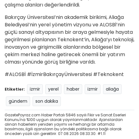
çalışma alanları değerlendirildi.
Bakırçay Üniversitesi’nin akademik birikimi, Aliağa
Belediyesi’nin yerel yönetim vizyonu ve ALOSBİ’nin
güçlü sanayi altyapısının bir araya gelmesiyle hayata
geçirilmesi planlanan Teknokent’in, Aliağa’yı teknoloji,
inovasyon ve girişimcilik alanlarında bölgesel bir
çekim merkezi haline getirecek önemli bir yatırım
olması yönünde görüş birliğine varıldı.
#ALOSBİ #İzmirBakırçayÜniversitesi #Teknokent
izmir
yerel
haber
izmir
aliağa
Etiketler:
gündem
son dakika
GazetePoyraz.com Haber Portalı 5846 sayılı Fikir ve Sanat Eserleri
Kanunu'na %100 uygun olarak yayınlanmaktadır. Ajanslardan
alınan haberlerin yeniden yayımı ve herhangi bir ortamda
basılması, ilgili ajansların bu yöndeki politikasına bağlı olarak
önceden yazılı izin gerektirir. 07.08.2026 08:33:30. #1.11