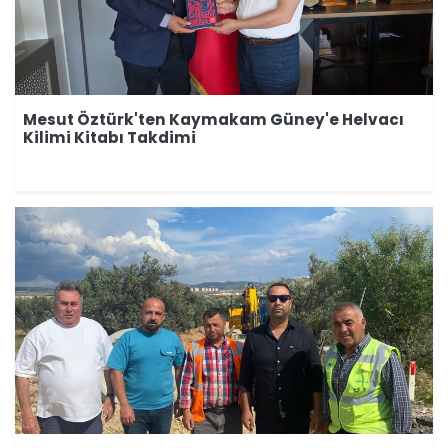
Mesut Öztürk'ten Kaymakam Güney'e Helvacı
Kilimi Kitabı Takdimi