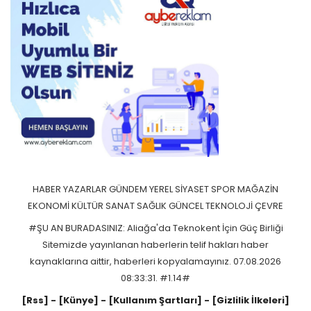
HABER
YAZARLAR
GÜNDEM
YEREL
SİYASET
SPOR
MAĞAZİN
EKONOMİ
KÜLTÜR SANAT
SAĞLIK
GÜNCEL
TEKNOLOJİ
ÇEVRE
#ŞU AN BURADASINIZ: Aliağa'da Teknokent İçin Güç Birliği
Sitemizde yayınlanan haberlerin telif hakları haber
kaynaklarına aittir, haberleri kopyalamayınız. 07.08.2026
08:33:31. #1.14#
[Rss]
- [Künye]
- [Kullanım Şartları]
- [Gizlilik İlkeleri]