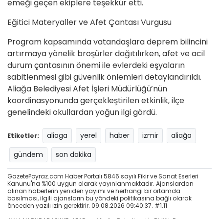
emeği geçen ekiplere teşekkür etti.
Eğitici Materyaller ve Afet Çantası Vurgusu
Program kapsamında vatandaşlara deprem bilincini
artırmaya yönelik broşürler dağıtılırken, afet ve acil
durum çantasının önemi ile evlerdeki eşyaların
sabitlenmesi gibi güvenlik önlemleri detaylandırıldı.
Aliağa Belediyesi Afet İşleri Müdürlüğü’nün
koordinasyonunda gerçekleştirilen etkinlik, ilçe
genelindeki okullardan yoğun ilgi gördü.
aliaga
yerel
haber
izmir
aliağa
Etiketler:
gündem
son dakika
GazetePoyraz.com Haber Portalı 5846 sayılı Fikir ve Sanat Eserleri
Kanunu'na %100 uygun olarak yayınlanmaktadır. Ajanslardan
alınan haberlerin yeniden yayımı ve herhangi bir ortamda
basılması, ilgili ajansların bu yöndeki politikasına bağlı olarak
önceden yazılı izin gerektirir. 09.08.2026 09:40:37. #1.11