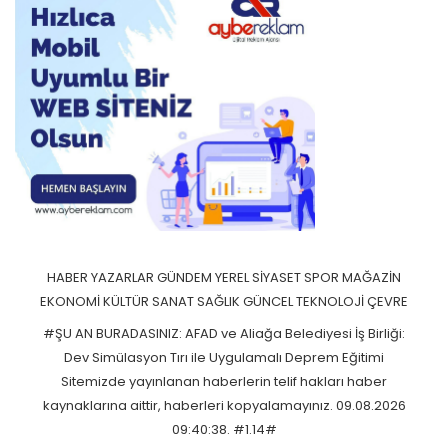
HABER
YAZARLAR
GÜNDEM
YEREL
SİYASET
SPOR
MAĞAZİN
EKONOMİ
KÜLTÜR SANAT
SAĞLIK
GÜNCEL
TEKNOLOJİ
ÇEVRE
#ŞU AN BURADASINIZ: AFAD ve Aliağa Belediyesi İş Birliği:
Dev Simülasyon Tırı ile Uygulamalı Deprem Eğitimi
Sitemizde yayınlanan haberlerin telif hakları haber
kaynaklarına aittir, haberleri kopyalamayınız. 09.08.2026
09:40:38. #1.14#