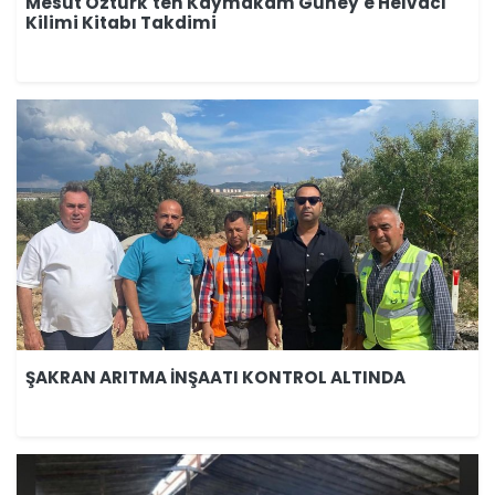
Mesut Öztürk'ten Kaymakam Güney'e Helvacı
Kilimi Kitabı Takdimi
ŞAKRAN ARITMA İNŞAATI KONTROL ALTINDA