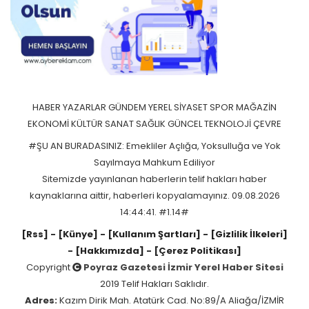
HABER
YAZARLAR
GÜNDEM
YEREL
SİYASET
SPOR
MAĞAZİN
EKONOMİ
KÜLTÜR SANAT
SAĞLIK
GÜNCEL
TEKNOLOJİ
ÇEVRE
#ŞU AN BURADASINIZ: Emekliler Açlığa, Yoksulluğa ve Yok
Sayılmaya Mahkum Ediliyor
Sitemizde yayınlanan haberlerin telif hakları haber
kaynaklarına aittir, haberleri kopyalamayınız. 09.08.2026
14:44:41. #1.14#
[Rss]
- [Künye]
- [Kullanım Şartları]
- [Gizlilik İlkeleri]
- [Hakkımızda]
- [Çerez Politikası]
Copyright
Poyraz Gazetesi İzmir Yerel Haber Sitesi
2019 Telif Hakları Saklıdır.
Adres:
Kazım Dirik Mah. Atatürk Cad. No:89/A Aliağa/İZMİR