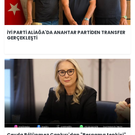
İYİ PARTİ ALİAĞA'DA ANAHTAR PARTİDEN TRANSFER
GERÇEKLEŞTİ
Ceyda Bölünmez Çankırı'dan "Bergama tepkisi"