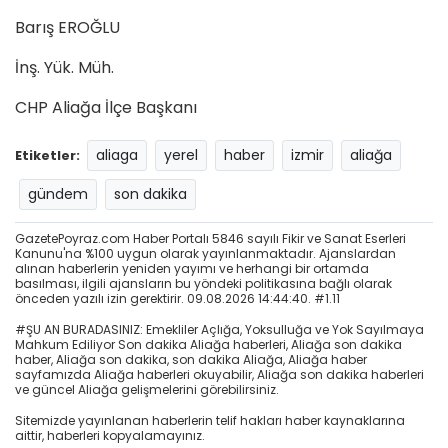
Barış EROĞLU
İnş. Yük. Müh.
CHP Aliağa İlçe Başkanı
aliaga
yerel
haber
izmir
aliağa
Etiketler:
gündem
son dakika
GazetePoyraz.com Haber Portalı 5846 sayılı Fikir ve Sanat Eserleri
Kanunu'na %100 uygun olarak yayınlanmaktadır. Ajanslardan
alınan haberlerin yeniden yayımı ve herhangi bir ortamda
basılması, ilgili ajansların bu yöndeki politikasına bağlı olarak
önceden yazılı izin gerektirir. 09.08.2026 14:44:40. #1.11
#ŞU AN BURADASINIZ: Emekliler Açlığa, Yoksulluğa ve Yok Sayılmaya
Mahkum Ediliyor Son dakika Aliağa haberleri, Aliağa son dakika
haber, Aliağa son dakika, son dakika Aliağa, Aliağa haber
sayfamızda Aliağa haberleri okuyabilir, Aliağa son dakika haberleri
ve güncel Aliağa gelişmelerini görebilirsiniz.
Sitemizde yayınlanan haberlerin telif hakları haber kaynaklarına
aittir, haberleri kopyalamayınız.