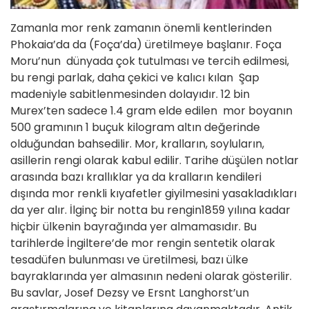
Zamanla mor renk zamanın önemli kentlerinden
Phokaia’da da (Foça’da) üretilmeye başlanır. Foça
Moru’nun dünyada çok tutulması ve tercih edilmesi,
bu rengi parlak, daha çekici ve kalıcı kılan Şap
madeniyle sabitlenmesinden dolayıdır. 12 bin
Murex’ten sadece 1.4 gram elde edilen mor boyanın
500 gramının 1 buçuk kilogram altın değerinde
olduğundan bahsedilir. Mor, kralların, soyluların,
asillerin rengi olarak kabul edilir. Tarihe düşülen notlar
arasında bazı krallıklar ya da kralların kendileri
dışında mor renkli kıyafetler giyilmesini yasakladıkları
da yer alır. İlginç bir notta bu rengin1859 yılına kadar
hiçbir ülkenin bayrağında yer almamasıdır. Bu
tarihlerde İngiltere’de mor rengin sentetik olarak
tesadüfen bulunması ve üretilmesi, bazı ülke
bayraklarında yer almasının nedeni olarak gösterilir.
Bu savlar, Josef Dezsy ve Ersnt Langhorst’un