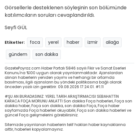
Görsellerle desteklenen söyleşinin son bölümünde
katılımcıların soruları cevaplandırıldı.
Seyfi GÜL
foca
yerel
haber
izmir
aliağa
Etiketler:
gündem
son dakika
GazetePoyraz.com Haber Portalı 5846 sayılı Fikir ve Sanat Eserleri
Kanunu'na %100 uygun olarak yayınlanmaktadır. Ajanslardan
alınan haberlerin yeniden yayımı ve herhangi bir ortamda
basılması, ilgili ajansların bu yöndeki politikasına bağlı olarak
önceden yazılı izin gerektirir. 09.08.2026 17:24:01. #1.11
#ŞU AN BURADASINIZ: YEREL TARİH ARAŞTIRMACISI SEBAHATTİN
KARACA FOÇA MORUNU ANLATTI Son dakika Foça haberleri, Foça son
dakika haber, Foça son dakika, son dakika Foça, Foça haber
sayfamızda Foça haberleri okuyabilir, Foça son dakika haberleri ve
güncel Foça gelişmelerini görebilirsiniz.
Sitemizde yayınlanan haberlerin telif hakları haber kaynaklarına
aittir, haberleri kopyalamayınız.