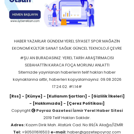
HABER
YAZARLAR
GÜNDEM
YEREL
SİYASET
SPOR
MAĞAZİN
EKONOMİ
KÜLTÜR SANAT
SAĞLIK
GÜNCEL
TEKNOLOJİ
ÇEVRE
#ŞU AN BURADASINIZ: YEREL TARİH ARAŞTIRMACISI
SEBAHATTİN KARACA FOÇA MORUNU ANLATTI
Sitemizde yayınlanan haberlerin telif hakları haber
kaynaklarına aittir, haberleri kopyalamayınız. 09.08.2026
17:24:02. #1.14#
[Rss]
- [Künye]
- [Kullanım Şartları]
- [Gizlilik İlkeleri]
- [Hakkımızda]
- [Çerez Politikası]
Copyright
Poyraz Gazetesi İzmir Yerel Haber Sitesi
2019 Telif Hakları Saklıdır.
Adres:
Kazım Dirik Mah. Atatürk Cad. No:89/A Aliağa/İZMİR
Tel:
+905011616503
e-mail:
haber@gazetepoyraz.com