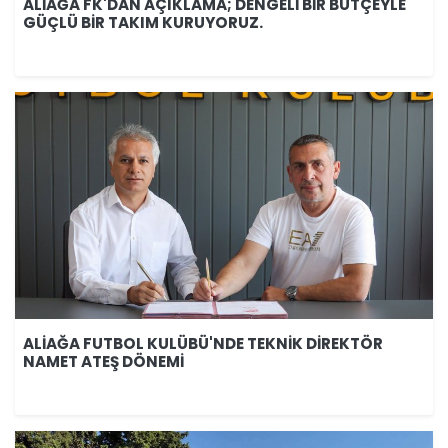
ALİAĞA FK'DAN AÇIKLAMA; DENGELİ BİR BÜTÇEYLE
GÜÇLÜ BİR TAKIM KURUYORUZ.
ALİAĞA FUTBOL KULÜBÜ'NDE TEKNİK DİREKTÖR
NAMET ATEŞ DÖNEMİ