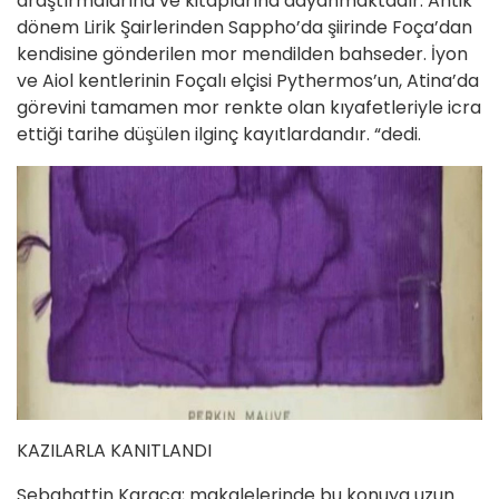
araştırmalarına ve kitaplarına dayanmaktadır. Antik
dönem Lirik Şairlerinden Sappho’da şiirinde Foça’dan
kendisine gönderilen mor mendilden bahseder. İyon
ve Aiol kentlerinin Foçalı elçisi Pythermos’un, Atina’da
görevini tamamen mor renkte olan kıyafetleriyle icra
ettiği tarihe düşülen ilginç kayıtlardandır. “dedi.
KAZILARLA KANITLANDI
Sebahattin Karaca; makalelerinde bu konuya uzun