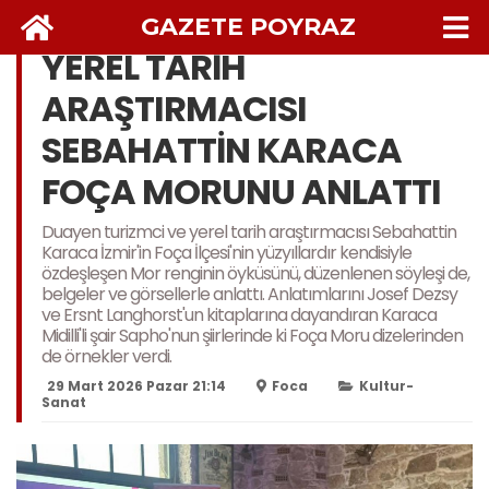
GAZETE POYRAZ
YEREL TARİH
ARAŞTIRMACISI
SEBAHATTİN KARACA
FOÇA MORUNU ANLATTI
Duayen turizmci ve yerel tarih araştırmacısı Sebahattin
Karaca İzmir'in Foça İlçesi'nin yüzyıllardır kendisiyle
özdeşleşen Mor renginin öyküsünü, düzenlenen söyleşi de,
belgeler ve görsellerle anlattı. Anlatımlarını Josef Dezsy
ve Ersnt Langhorst'un kitaplarına dayandıran Karaca
Midilli'li şair Sapho'nun şiirlerinde ki Foça Moru dizelerinden
de örnekler verdi.
29 Mart 2026 Pazar 21:14
Foca
Kultur-
Sanat