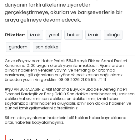
dünyanın farklı ülkelerine ziyaretler
gerçekleştirmeye, okurları ve barışseverlerle bir
araya gelmeye devam edecek.
izmir
yerel
haber
izmir
aliağa
Etiketler:
gündem
son dakika
GazetePoyraz.com Haber Portalı 5846 sayılı Fikir ve Sanat Eserleri
Kanunu'na %100 uygun olarak yayınlanmaktadır. Ajanslardan
alınan haberlerin yeniden yayımı ve herhangi bir ortamda
basılması, ilgili ajansların bu yöndeki politikasına bağlı olarak
önceden yazılı izin gerektirir. 08.08.2026 21:05:55. #1.11
#ŞU AN BURADASINIZ: Akif Manaf'a Büyük Mübadele Derneği'nden
Evrensel Kardeşlik ve Barış Ödülü Son dakika izmir haberleri, izmir son
dakika haber, izmir son dakika, son dakika izmir, izmir haber
sayfamızda izmir haberleri okuyabilir, izmir son dakika haberleri ve
güncel izmir gelişmelerini görebilirsiniz.
Sitemizde yayınlanan haberlerin telif hakları haber kaynaklarına
aittir, haberleri kopyalamayınız.