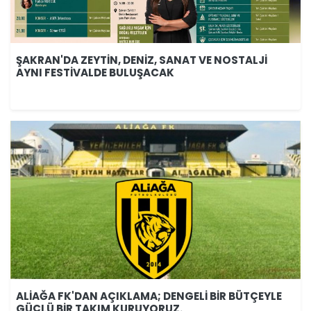
ŞAKRAN'DA ZEYTİN, DENİZ, SANAT VE NOSTALJİ
AYNI FESTİVALDE BULUŞACAK
ALİAĞA FK'DAN AÇIKLAMA; DENGELİ BİR BÜTÇEYLE
GÜÇLÜ BİR TAKIM KURUYORUZ.