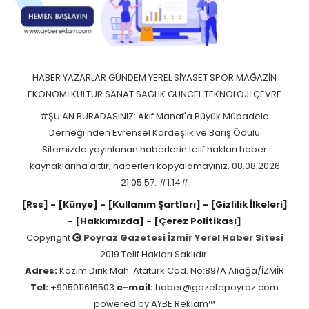
HABER
YAZARLAR
GÜNDEM
YEREL
SİYASET
SPOR
MAĞAZİN
EKONOMİ
KÜLTÜR SANAT
SAĞLIK
GÜNCEL
TEKNOLOJİ
ÇEVRE
#ŞU AN BURADASINIZ: Akif Manaf'a Büyük Mübadele
Derneği'nden Evrensel Kardeşlik ve Barış Ödülü
Sitemizde yayınlanan haberlerin telif hakları haber
kaynaklarına aittir, haberleri kopyalamayınız. 08.08.2026
21:05:57. #1.14#
[Rss]
- [Künye]
- [Kullanım Şartları]
- [Gizlilik İlkeleri]
- [Hakkımızda]
- [Çerez Politikası]
Copyright
Poyraz Gazetesi İzmir Yerel Haber Sitesi
2019 Telif Hakları Saklıdır.
Adres:
Kazım Dirik Mah. Atatürk Cad. No:89/A Aliağa/İZMİR
Tel:
+905011616503
e-mail:
haber@gazetepoyraz.com
powered by
AYBE Reklam™