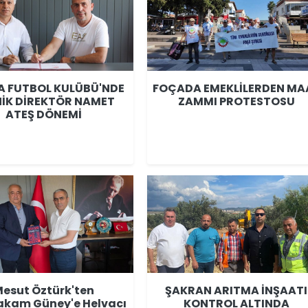
A FUTBOL KULÜBÜ'NDE
FOÇADA EMEKLİLERDEN MA
İK DİREKTÖR NAMET
ZAMMI PROTESTOSU
ATEŞ DÖNEMİ
esut Öztürk'ten
ŞAKRAN ARITMA İNŞAATI
kam Güney'e Helvacı
KONTROL ALTINDA