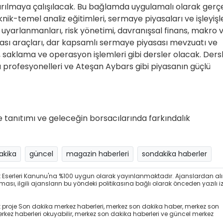
ndırılmaya çalışılacak. Bu bağlamda uygulamalı olarak gerç
ik-temel analiz eğitimleri, sermaye piyasaları ve işleyişle
a uyarlanmanları, risk yönetimi, davranışsal finans, makro 
sası araçları, dar kapsamlı sermaye piyasası mevzuatı ve
s, saklama ve operasyon işlemleri gibi dersler olacak. Dersl
sa profesyonelleri ve Ateşan Aybars gibi piyasanın güçlü
 tanıtımı ve geleceğin borsacılarında farkındalık
akika
güncel
magazin haberleri
sondakika haberler
at Eserleri Kanunu'na %100 uygun olarak yayınlanmaktadır. Ajanslardan al
sı, ilgili ajansların bu yöndeki politikasına bağlı olarak önceden yazılı i
k proje Son dakika merkez haberleri, merkez son dakika haber, merkez son
ez haberleri okuyabilir, merkez son dakika haberleri ve güncel merkez