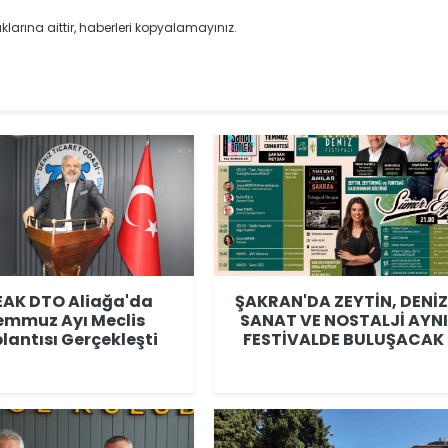
larına aittir, haberleri kopyalamayınız.
EAK DTO Aliağa'da
ŞAKRAN'DA ZEYTİN, DENİZ
emmuz Ayı Meclis
SANAT VE NOSTALJİ AYNI
lantısı Gerçekleşti
FESTİVALDE BULUŞACAK