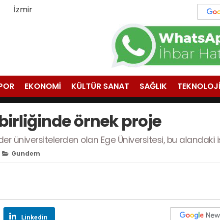
İzmir
POR
EKONOMİ
KÜLTÜR SANAT
SAĞLIK
TEKNOLOJ
birliğinde örnek proje
er üniversitelerden olan Ege Üniversitesi, bu alandaki iş 
Gundem
Linkedin