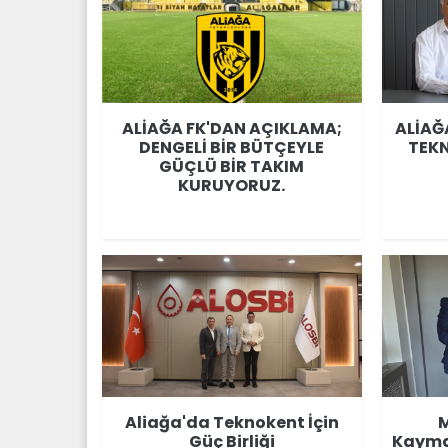
ALİAĞA FK'DAN AÇIKLAMA;
ALİAĞ
DENGELİ BİR BÜTÇEYLE
TEKN
GÜÇLÜ BİR TAKIM
KURUYORUZ.
Aliağa'da Teknokent İçin
M
Güç Birliği
Kayma