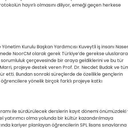
otokolün hayırlı olmasını diliyor, emeği geçen herkese
Yönetim Kurulu Başkan Yardımcısı Kuveytli iş insanı Naser
rmede NoorCM olarak gerek Türkiye’de gerekse uluslarara
l sorumluluk çerçevesinde bir araya geldiklerini ve bu tür
di. Marri, projeye destek veren Prof. Dr. Necdet Budak ve tü
 etti. Bundan sonraki süreçlerde de özellikle gençlerin
 öğrencilere yönelik birçok farklı projeye katkı
ramı ile sürdürülecek derslerin kayıt dönemi önümüzdeki y
el yatırımcı olma yolunda bir kültür kazandırılmaya
nda kariyer planlayan öğrencilerin SPL lisans sınavlarına