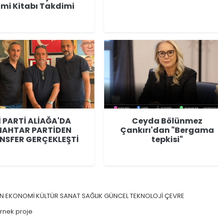
limi Kitabı Takdimi
İ PARTİ ALİAĞA'DA
Ceyda Bölünmez
NAHTAR PARTİDEN
Çankırı'dan "Bergama
NSFER GERÇEKLEŞTİ
tepkisi"
İN
EKONOMİ
KÜLTÜR SANAT
SAĞLIK
GÜNCEL
TEKNOLOJİ
ÇEVRE
örnek proje