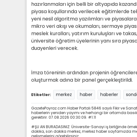
hazırlanmaları için belli bir altyapıda kaza
piyasa koşullarında verilecek eğitimlerde tekn
yeni nesil algoritma yazılımları ve piyasalar
mikro veri akışı ve okumaları, sermaye piya
meslek kuralları, yatırım kuruluşları ve taka
üniversite öğretim üyelerinin yanı sıra piya
duayenleri verecek.
İmza töreninin ardından projenin öğrencilere
oluşturmak adına bir panel gerçekleştirildi.
merkez
haber
haberler
sond
Etiketler:
GazetePoyraz.com Haber Portalı 5846 sayılı Fikir ve San
haberlerin yeniden yayımı ve herhangi bir ortamda basılma
gerektirir. 07.08.2026 00:30:09. #1.11
#ŞU AN BURADASINIZ: Üniversite-Sanayi iş birliğinde örne
dakika, son dakika merkez, merkez haber sayfamızda merk
gelişmelerini görebilirsiniz.