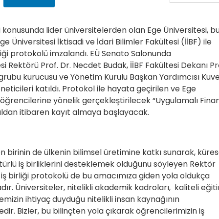
i konusunda lider üniversitelerden olan Ege Üniversitesi, b
e Üniversitesi İktisadi ve İdari Bilimler Fakültesi (İİBF) ile
liği protokolü imzalandı. EÜ Senato Salonunda
si Rektörü Prof. Dr. Necdet Budak, İİBF Fakültesi Dekanı Pr
grubu kurucusu ve Yönetim Kurulu Başkan Yardımcısı Kuve
eticileri katıldı. Protokol ile hayata geçirilen ve Ege
esi öğrencilerine yönelik gerçekleştirilecek “Uygulamalı Fina
yıldan itibaren kayıt almaya başlayacak.
n birinin de ülkenin bilimsel üretimine katkı sunarak, küres
ürlü iş birliklerini desteklemek olduğunu söyleyen Rektör
 iş birliği protokolü de bu amacımıza giden yola oldukça
ır. Üniversiteler, nitelikli akademik kadroları, kaliteli eğit
lkemizin ihtiyaç duyduğu nitelikli insan kaynağının
r. Bizler, bu bilinçten yola çıkarak öğrencilerimizin iş