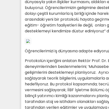
dünyasıyla yakın ilişkiler kurmasını, aldıkla
buluyoruz. Öğrencilerimizin gelişimine destek v
dolayı çeşitli kurumlarla iş birliği içinde ha
arasındaki yeni bir protokolü hayata geçirme
eğitim- öğretim faaliyetleri ile değil, onları
desteklemeyi kendimize düstur ediniyoruz” d
Öğrencilerimizi iş dünyasına adapte ediyoru
Protokolün içeriğini anlatan Rektör Prof. Dr.
deneyimlerinden beslenmelerini; ‘Muhasebe -
gelişimlerini desteklemeyi planlıyoruz. Ayrıc
sağlayarak teorik bilgilerini, uygulamalarla a
hedefliyoruz. Bu protokol kapsamında; tecrüb
vermesini sağlayarak; İİBF İşletme Bölümü öğ
bilinçli yatırımcı kimliği kazanmalarını plan
tarafından staj ve istihdam olanakları sağla
tarafından verilen eğitimler ve uygulamaya d