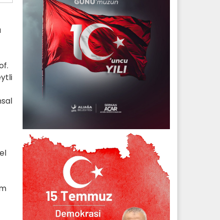
u
of.
ytli
nsal
el
im