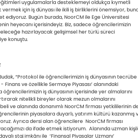
rı eğitimleri uygulamalarla desteklemeyi oldukça kıymetli
ermek için iş dünyası ile ikili iş birliklerini önemsiyor, bu
reket ediyoruz. Bugün burada, NoorCM ile Ege Üniversitesi
nin heyecanı içerisindeyiz. Biz, sadece öğrencilerimizin
 geleceğe hazırlayacak gelişimsel her türlü süreci
iye konuştu.
z
 Budak, “Protokol ile öğrencilerimizin iş dünyasının tecrübe
 Finans ve özellikle Sermaye Piyasası’ alanındaki
a öğrencilerimizin iş dünyasının içerisinde yer almalarını
rtırarak nitelikli bireyler olarak mezun olmalarını
eli ve alanında donanımlı NoorCM firması yetkililerinin d
rencilerinin piyasalara duyarlı, yatırım kültürü kazanmış 
lıyoruz. Ayrıca dersi alan öğrencilere NoorCM firması
yacağımızı da ifade etmek istiyorum. Alanında uzman kişil
ayalı staj imkânı ile ‘Finansal Piyasalar Uzmanı’