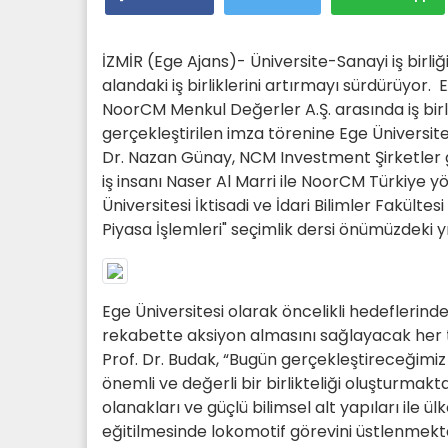
İZMİR (Ege Ajans)- Üniversite-Sanayi iş birliğ
alandaki iş birliklerini artırmayı sürdürüyor. Eg
NoorCM Menkul Değerler A.Ş. arasında iş bir
gerçekleştirilen imza törenine Ege Üniversite
Dr. Nazan Günay, NCM Investment Şirketler 
iş insanı Naser Al Marri ile NoorCM Türkiye yön
Üniversitesi İktisadi ve İdari Bilimler Fakült
Piyasa İşlemleri" seçimlik dersi önümüzdeki 
Ege Üniversitesi olarak öncelikli hedeflerinde
rekabette aksiyon almasını sağlayacak her t
Prof. Dr. Budak, “Bugün gerçekleştireceğimiz
önemli ve değerli bir birlikteliği oluşturmaktad
olanakları ve güçlü bilimsel alt yapıları ile ü
eğitilmesinde lokomotif görevini üstlenmektedi