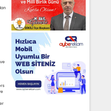
ndan
 ve
ers
ve
er