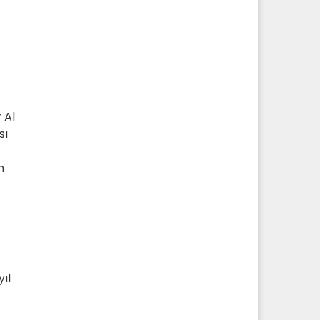
 Al
sı
m
ıl