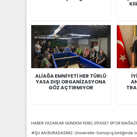
Ki
ALİAĞA EMNİYETİ HER TÜRLÜ
İY
YASA DIŞI ORGANİZASYONA
A
GÖZ AÇTIRMIYOR
TRA
HABER
YAZARLAR
GÜNDEM
YEREL
SİYASET
SPOR
MAĞAZ
#ŞU AN BURADASINIZ: Üniversite-Sanayi iş birliğinde 