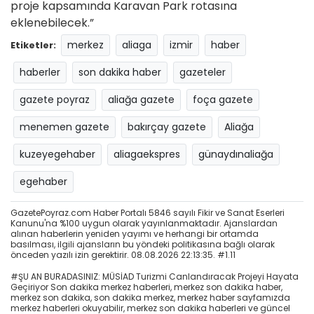
proje kapsamında Karavan Park rotasına
eklenebilecek.”
merkez
aliaga
izmir
haber
Etiketler:
haberler
son dakika haber
gazeteler
gazete poyraz
aliağa gazete
foça gazete
menemen gazete
bakırçay gazete
Aliağa
kuzeyegehaber
aliagaekspres
günaydınaliağa
egehaber
GazetePoyraz.com Haber Portalı 5846 sayılı Fikir ve Sanat Eserleri
Kanunu'na %100 uygun olarak yayınlanmaktadır. Ajanslardan
alınan haberlerin yeniden yayımı ve herhangi bir ortamda
basılması, ilgili ajansların bu yöndeki politikasına bağlı olarak
önceden yazılı izin gerektirir. 08.08.2026 22:13:35. #1.11
#ŞU AN BURADASINIZ: MÜSİAD Turizmi Canlandıracak Projeyi Hayata
Geçiriyor Son dakika merkez haberleri, merkez son dakika haber,
merkez son dakika, son dakika merkez, merkez haber sayfamızda
merkez haberleri okuyabilir, merkez son dakika haberleri ve güncel