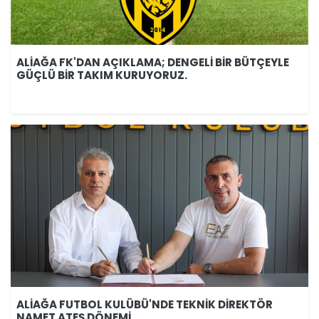
ALİAĞA FK'DAN AÇIKLAMA; DENGELİ BİR BÜTÇEYLE
GÜÇLÜ BİR TAKIM KURUYORUZ.
ALİAĞA FUTBOL KULÜBÜ'NDE TEKNİK DİREKTÖR
NAMET ATEŞ DÖNEMİ