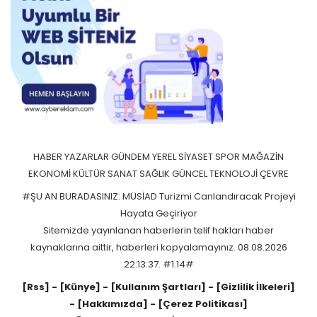
HABER
YAZARLAR
GÜNDEM
YEREL
SİYASET
SPOR
MAĞAZİN
EKONOMİ
KÜLTÜR SANAT
SAĞLIK
GÜNCEL
TEKNOLOJİ
ÇEVRE
#ŞU AN BURADASINIZ: MÜSİAD Turizmi Canlandıracak Projeyi
Hayata Geçiriyor
Sitemizde yayınlanan haberlerin telif hakları haber
kaynaklarına aittir, haberleri kopyalamayınız. 08.08.2026
22:13:37. #1.14#
[Rss]
- [Künye]
- [Kullanım Şartları]
- [Gizlilik İlkeleri]
- [Hakkımızda]
- [Çerez Politikası]