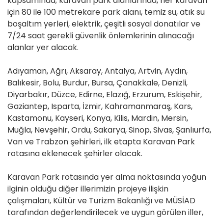
kapsamında; karavan park alanlarında, her karavan
için 80 ile 100 metrekare park alanı, temiz su, atık su
boşaltım yerleri, elektrik, çeşitli sosyal donatılar ve
7/24 saat gerekli güvenlik önlemlerinin alınacağı
alanlar yer alacak.
Adıyaman, Ağrı, Aksaray, Antalya, Artvin, Aydın,
Balıkesir, Bolu, Burdur, Bursa, Çanakkale, Denizli,
Diyarbakır, Düzce, Edirne, Elazığ, Erzurum, Eskişehir,
Gaziantep, Isparta, İzmir, Kahramanmaraş, Kars,
Kastamonu, Kayseri, Konya, Kilis, Mardin, Mersin,
Muğla, Nevşehir, Ordu, Sakarya, Sinop, Sivas, Şanlıurfa,
Van ve Trabzon şehirleri, ilk etapta Karavan Park
rotasına eklenecek şehirler olacak.
Karavan Park rotasında yer alma noktasında yoğun
ilginin olduğu diğer illerimizin projeye ilişkin
çalışmaları, Kültür ve Turizm Bakanlığı ve MÜSİAD
tarafından değerlendirilecek ve uygun görülen iller,