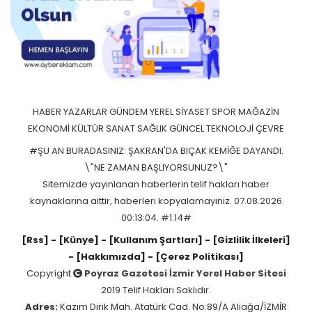
HABER
YAZARLAR
GÜNDEM
YEREL
SİYASET
SPOR
MAĞAZİN
EKONOMİ
KÜLTÜR SANAT
SAĞLIK
GÜNCEL
TEKNOLOJİ
ÇEVRE
#ŞU AN BURADASINIZ: ŞAKRAN'DA BIÇAK KEMİĞE DAYANDI.
\"NE ZAMAN BAŞLIYORSUNUZ?\"
Sitemizde yayınlanan haberlerin telif hakları haber
kaynaklarına aittir, haberleri kopyalamayınız. 07.08.2026
00:13:04. #1.14#
[Rss]
- [Künye]
- [Kullanım Şartları]
- [Gizlilik İlkeleri]
- [Hakkımızda]
- [Çerez Politikası]
Copyright
Poyraz Gazetesi İzmir Yerel Haber Sitesi
2019 Telif Hakları Saklıdır.
Adres:
Kazım Dirik Mah. Atatürk Cad. No:89/A Aliağa/İZMİR