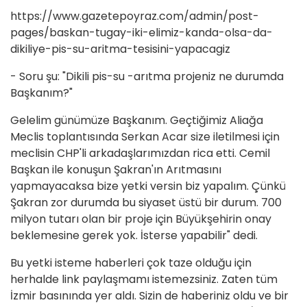
https://www.gazetepoyraz.com/admin/post-
pages/baskan-tugay-iki-elimiz-kanda-olsa-da-
dikiliye-pis-su-aritma-tesisini-yapacagiz
- Soru şu: "Dikili pis-su -arıtma projeniz ne durumda
Başkanım?"
Gelelim günümüze Başkanım. Geçtiğimiz Aliağa
Meclis toplantısında Serkan Acar size iletilmesi için
meclisin CHP'li arkadaşlarımızdan rica etti. Cemil
Başkan ile konuşun Şakran'ın Arıtmasını
yapmayacaksa bize yetki versin biz yapalım. Çünkü
Şakran zor durumda bu siyaset üstü bir durum. 700
milyon tutarı olan bir proje için Büyükşehirin onay
beklemesine gerek yok. İsterse yapabilir" dedi.
Bu yetki isteme haberleri çok taze olduğu için
herhalde link paylaşmamı istemezsiniz. Zaten tüm
İzmir basınında yer aldı. Sizin de haberiniz oldu ve bir