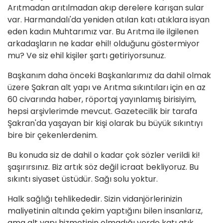
Arıtmadan arıtılmadan akıp derelere karışan sular
var. Harmandalı'da yeniden atılan katı atıklara isyan
eden kadın Muhtarımız var. Bu Arıtma ile ilgilenen
arkadaşların ne kadar ehil! olduğunu göstermiyor
mu? Ve siz ehil kişiler şartı getiriyorsunuz.
Başkanım daha önceki Başkanlarımız da dahil olmak
üzere Şakran alt yapı ve Arıtma sıkıntıları için en az
60 civarında haber, röportaj yayınlamış birisiyim,
hepsi arşivlerimde mevcut. Gazetecilik bir tarafa
Şakran'da yaşayan bir kişi olarak bu büyük sıkıntıyı
bire bir çekenlerdenim.
Bu konuda siz de dahil o kadar çok sözler verildi ki!
şaşırırsınız. Biz artık söz değil icraat bekliyoruz. Bu
sıkıntı siyaset üstüdür. Sağı solu yoktur.
Halk sağlığı tehlikededir. Sizin vidanjörlerinizin
maliyetinin altında çekim yaptığını bilen insanlarız,
ama alt yapı hizmetinin olmadığı yerde katı atık