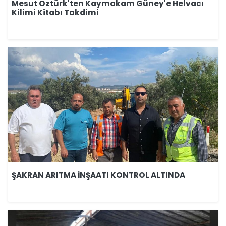
Mesut Öztürk'ten Kaymakam Güney'e Helvacı
Kilimi Kitabı Takdimi
ŞAKRAN ARITMA İNŞAATI KONTROL ALTINDA