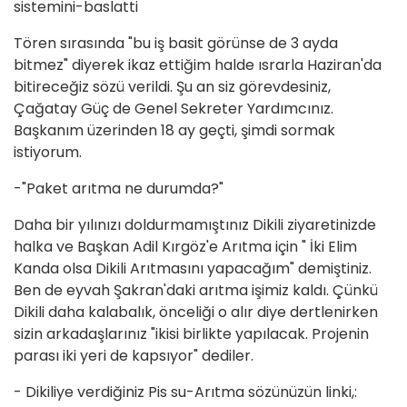
sistemini-baslatti
Tören sırasında "bu iş basit görünse de 3 ayda
bitmez" diyerek ikaz ettiğim halde ısrarla Haziran'da
bitireceğiz sözü verildi. Şu an siz görevdesiniz,
Çağatay Güç de Genel Sekreter Yardımcınız.
Başkanım üzerinden 18 ay geçti, şimdi sormak
istiyorum.
-"Paket arıtma ne durumda?"
Daha bir yılınızı doldurmamıştınız Dikili ziyaretinizde
halka ve Başkan Adil Kırgöz'e Arıtma için " İki Elim
Kanda olsa Dikili Arıtmasını yapacağım" demiştiniz.
Ben de eyvah Şakran'daki arıtma işimiz kaldı. Çünkü
Dikili daha kalabalık, önceliği o alır diye dertlenirken
sizin arkadaşlarınız "ikisi birlikte yapılacak. Projenin
parası iki yeri de kapsıyor" dediler.
- Dikiliye verdiğiniz Pis su-Arıtma sözünüzün linki,: