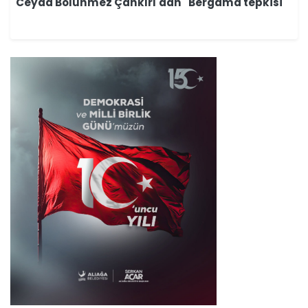
Ceyda Bölünmez Çankırı'dan "Bergama tepkisi"