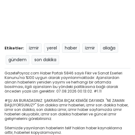
izmir
yerel
haber
izmir
aliağa
Etiketler:
gündem
son dakika
GazetePoyraz.com Haber Portalı 5846 sayılı Fikir ve Sanat Eserleri
Kanunu'na %100 uygun olarak yayınlanmaktadır. Ajanslardan
alınan haberlerin yeniden yayımı ve herhangi bir ortamda
basılması, ilgili ajansların bu yöndeki politikasına bağlı olarak
önceden yazılı izin gerektirir. 07.08.2026 00:13:02. #1.11
#ŞU AN BURADASINIZ: ŞAKRAN'DA BIÇAK KEMİĞE DAYANDI. "NE ZAMAN
BAŞLIYORSUNUZ?" Son dakika izmir haberleri, izmir son dakika haber,
izmir son dakika, son dakika izmir, izmir haber sayfamızda izmir
haberleri okuyabilir, izmir son dakika haberleri ve güncel izmir
gelişmelerini görebilirsiniz.
Sitemizde yayınlanan haberlerin telif hakları haber kaynaklarına
aittir, haberleri kopyalamayınız.