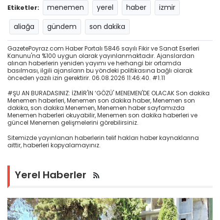
menemen
yerel
haber
izmir
Etiketler:
aliağa
gündem
son dakika
GazetePoyraz.com Haber Portalı 5846 sayılı Fikir ve Sanat Eserleri
Kanunu'na %100 uygun olarak yayınlanmaktadır. Ajanslardan
alınan haberlerin yeniden yayımı ve herhangi bir ortamda
basılması, ilgili ajansların bu yöndeki politikasına bağlı olarak
önceden yazılı izin gerektirir. 06.08.2026 11:46:40. #1.11
#ŞU AN BURADASINIZ: İZMİR'İN ‘GÖZÜ' MENEMEN'DE OLACAK Son dakika
Menemen haberleri, Menemen son dakika haber, Menemen son
dakika, son dakika Menemen, Menemen haber sayfamızda
Menemen haberleri okuyabilir, Menemen son dakika haberleri ve
güncel Menemen gelişmelerini görebilirsiniz.
Sitemizde yayınlanan haberlerin telif hakları haber kaynaklarına
aittir, haberleri kopyalamayınız.
Yerel Haberler