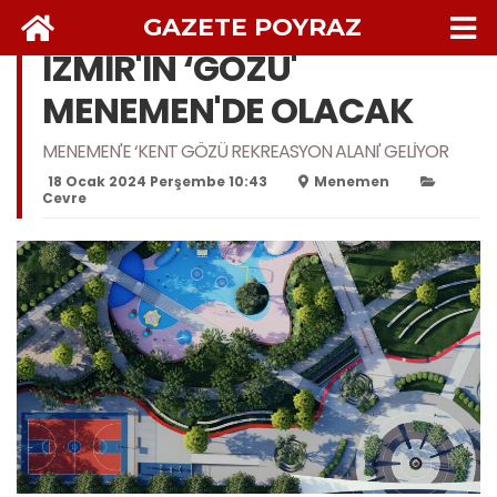
GAZETE POYRAZ
İZMİR'İN ‘GÖZÜ'
MENEMEN'DE OLACAK
MENEMEN'E ‘KENT GÖZÜ REKREASYON ALANI' GELİYOR
18 Ocak 2024 Perşembe 10:43
Menemen
Cevre