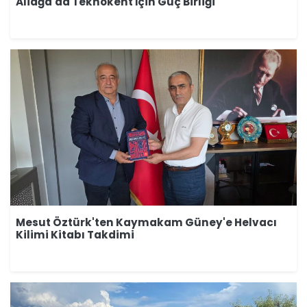
Aliağa'da Teknokent İçin Güç Birliği
Mesut Öztürk'ten Kaymakam Güney'e Helvacı
Kilimi Kitabı Takdimi