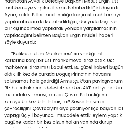
hatırlatan Ayvalık Belediye Başkanı Mesut Ergin, üst
mahkemeye yapılan itirazın kabul edildiğini duyurdu.
Aynı şekilde Bilfer madenciliğe karşı üst mahkemeye
yapılan itirazın da kabul edildiğini, dosyada keşif ve
bilirkişi incelmesi yapılarak yeniden yargılamasının
yapılacağını belirten Başkan Ergin müjdeli haberi
şöyle duyurdu:
“Balıkesir İdare Mahkemesi’nin verdiği ret
karlarına karşı bir üst mahkemeye itiraz ettik. Üst
mahkeme itirazımızı kabul etti. Bu güzel haberi bugün
aldık, ilk kez de burada Doğuş Pirina’nın havasını
solunamaz hale getirdiği Armutçuk’tan paylaşıyorum.
Biz bu hukuk mücadelesini verirken AKP adayı bırakın
mücadele vermeyi, kendisi Çevre Bakanlığı’na
konuyu bir kez bile iletmiş mi? Sevsinler senin
çevreciliğini. Çevreciyim diye geçiniyor ilçe başkanlığı
yaptığı üç yıl boyunca, mücadele ettik, eylem yaptık
bugüne kadar bir kez olsun halkın yanında durup