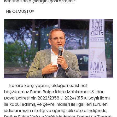
kentine sahip çıktığını göstermedi.”
NE OLMUŞTU?
Karara karşı yapmış olduğumuz istinaf
başvurumuz Bursa Bölge İdare Mahkemesi 3. İdari
Dava Dairesi’nin 2022/2356 E. 2024/315 K. Sayılı ilamı
ile kabul edilmiş ve çevre ihlalleri ile ilgili ileri sürülen
iddialarımızın niteliği ve ağırlığı dikkate alındığında,
Doğuş Pirina Yağ ve Yağlı Maddeler Sanayi ve Ticaret