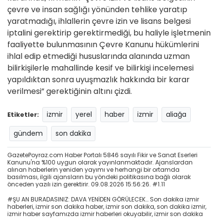
çevre ve insan sağlığı yönünden tehlike yaratıp
yaratmadığı, ihlallerin çevre izin ve lisans belgesi
iptalini gerektirip gerektirmediği, bu haliyle işletmenin
faaliyette bulunmasının Çevre Kanunu hükümlerini
ihlal edip etmediği hususlarında alanında uzman
bilirkişilerle mahallinde kesif ve bilirkişi incelemesi
yapıldıktan sonra uyuşmazlık hakkında bir karar
verilmesi” gerektiğinin altını çizdi.
izmir
yerel
haber
izmir
aliağa
Etiketler:
gündem
son dakika
GazetePoyraz.com Haber Portalı 5846 sayılı Fikir ve Sanat Eserleri
Kanunu'na %100 uygun olarak yayınlanmaktadır. Ajanslardan
alınan haberlerin yeniden yayımı ve herhangi bir ortamda
basılması, ilgili ajansların bu yöndeki politikasına bağlı olarak
önceden yazılı izin gerektirir. 09.08.2026 15:56:26. #1.11
#ŞU AN BURADASINIZ: DAVA YENİDEN GÖRÜLECEK… Son dakika izmir
haberleri, izmir son dakika haber, izmir son dakika, son dakika izmir,
izmir haber sayfamızda izmir haberleri okuyabilir, izmir son dakika