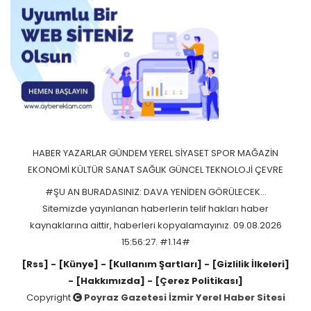
HABER
YAZARLAR
GÜNDEM
YEREL
SİYASET
SPOR
MAĞAZİN
EKONOMİ
KÜLTÜR SANAT
SAĞLIK
GÜNCEL
TEKNOLOJİ
ÇEVRE
#ŞU AN BURADASINIZ: DAVA YENİDEN GÖRÜLECEK…
Sitemizde yayınlanan haberlerin telif hakları haber
kaynaklarına aittir, haberleri kopyalamayınız. 09.08.2026
15:56:27. #1.14#
[Rss]
- [Künye]
- [Kullanım Şartları]
- [Gizlilik İlkeleri]
- [Hakkımızda]
- [Çerez Politikası]
Copyright
Poyraz Gazetesi İzmir Yerel Haber Sitesi