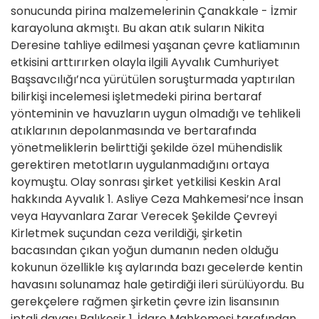
sonucunda pirina malzemelerinin Çanakkale - İzmir
karayoluna akmıştı. Bu akan atık suların Nikita
Deresine tahliye edilmesi yaşanan çevre katliamının
etkisini arttırırken olayla ilgili Ayvalık Cumhuriyet
Başsavcılığı’nca yürütülen soruşturmada yaptırılan
bilirkişi incelemesi işletmedeki pirina bertaraf
yönteminin ve havuzların uygun olmadığı ve tehlikeli
atıklarının depolanmasında ve bertarafında
yönetmeliklerin belirttiği şekilde özel mühendislik
gerektiren metotların uygulanmadığını ortaya
koymuştu. Olay sonrası şirket yetkilisi Keskin Aral
hakkında Ayvalık 1. Asliye Ceza Mahkemesi’nce İnsan
veya Hayvanlara Zarar Verecek Şekilde Çevreyi
Kirletmek suçundan ceza verildiği, şirketin
bacasından çıkan yoğun dumanın neden olduğu
kokunun özellikle kış aylarında bazı gecelerde kentin
havasını solunamaz hale getirdiği ileri sürülüyordu. Bu
gerekçelere rağmen şirketin çevre izin lisansının
iptali davası Balıkesir 1. İdare Mahkemesi tarafından