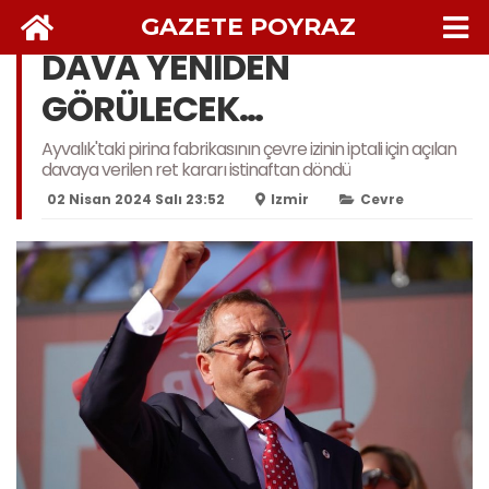
GAZETE POYRAZ
DAVA YENİDEN
GÖRÜLECEK…
Ayvalık'taki pirina fabrikasının çevre izinin iptali için açılan
davaya verilen ret kararı istinaftan döndü
02 Nisan 2024 Salı 23:52
Izmir
Cevre