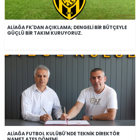
ALİAĞA FK'DAN AÇIKLAMA; DENGELİ BİR BÜTÇEYLE
GÜÇLÜ BİR TAKIM KURUYORUZ.
ALİAĞA FUTBOL KULÜBÜ'NDE TEKNİK DİREKTÖR
NAMET ATEŞ DÖNEMİ