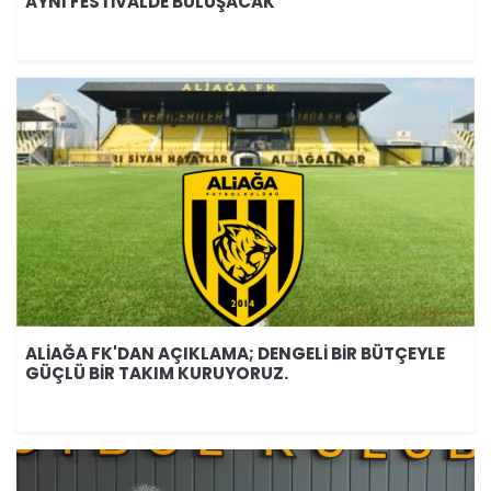
AYNI FESTİVALDE BULUŞACAK
ALİAĞA FK'DAN AÇIKLAMA; DENGELİ BİR BÜTÇEYLE
GÜÇLÜ BİR TAKIM KURUYORUZ.