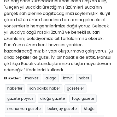
bir bağ daha kuracaklarını ifade eden Başkan Kılıç,
"Geçen yıl Buca'da ürettiğimiz üzümleri, Buca'nın
gerçek sahiplerine dağıtacağımızı söylemiştik. Bu yıl
çıkan bütün üzüm hasadının tamamını geleneksel
yöntemlerle hemşehrilerimize dağıtıyoruz. Gelecek
yıl Buca'ya özgü razakı üzümü ve benekli sultani
üzümlerini, belediyemize ait tarlalarımıza ekerek,
Buca'nın o üzüm kent havasını yeniden
kazandıracağımız bir yapı oluşturmaya çalışıyoruz. Şu
anda tepkiler de güzel. İyi bir hasat elde ettik. Mahsul
çıktıkça Bucalı vatandaşlarımıza ulaştırmaya devam
edeceğiz ” ifadelerini kullandı.
merkez
aliaga
izmir
haber
Etiketler:
haberler
son dakika haber
gazeteler
gazete poyraz
aliağa gazete
foça gazete
menemen gazete
bakırçay gazete
Aliağa