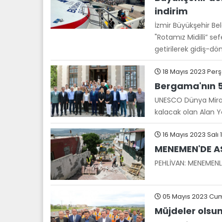
indirim
İzmir Büyükşehir Be
"Rotamız Midilli” se
getirilerek gidiş-dö
18 Mayıs 2023 Per
Bergama'nın 5 
UNESCO Dünya Mirası
kalacak olan Alan Yö
16 Mayıs 2023 Salı 1
MENEMEN'DE AS
PEHLİVAN: MENEMENL
05 Mayıs 2023 Cu
Müjdeler olsun 