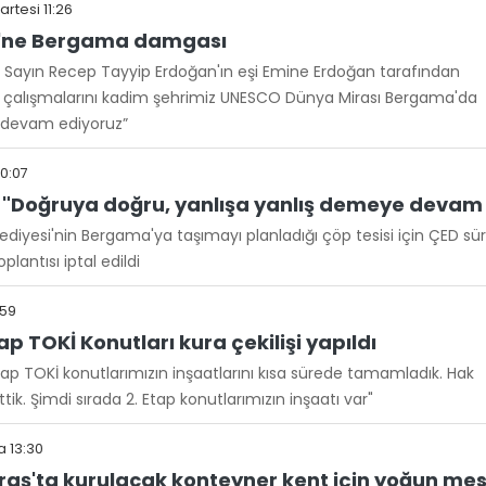
rtesi 11:26
nü'ne Bergama damgası
ayın Recep Tayyip Erdoğan'ın eşi Emine Erdoğan tarafından
tık” çalışmalarını kadim şehrimiz UNESCO Dünya Mirası Bergama'da
e devam ediyoruz”
20:07
 "Doğruya doğru, yanlışa yanlış demeye devam
ediyesi'nin Bergama'ya taşımayı planladığı çöp tesisi için ÇED sü
plantısı iptal edildi
:59
p TOKİ Konutları kura çekilişi yapıldı
etap TOKİ konutlarımızın inşaatlarını kısa sürede tamamladık. Hak
ttik. Şimdi sırada 2. Etap konutlarımızın inşaatı var"
 13:30
'ta kurulacak konteyner kent için yoğun mes