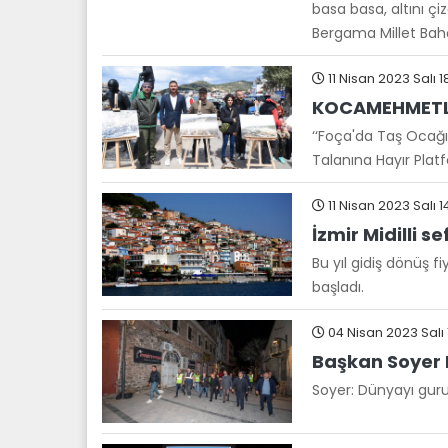
basa basa, altını çi
Bergama Millet Bahçe
11 Nisan 2023 Salı 1
KOCAMEHMETLE
‘‘Foça'da Taş Ocağı
Talanına Hayır Plat
11 Nisan 2023 Salı 14
İzmir Midilli s
Bu yıl gidiş dönüş fi
başladı.
04 Nisan 2023 Salı 
Başkan Soyer K
Soyer: Dünyayı guru