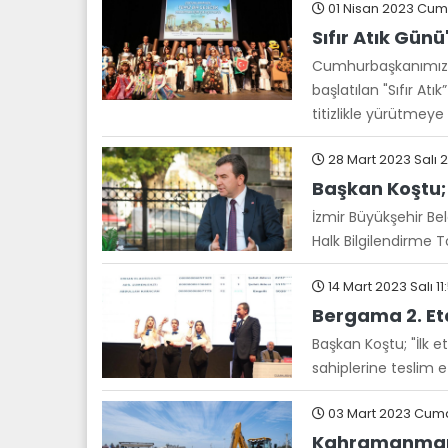
01 Nisan 2023 Cuma
Sıfır Atık Gü
Cumhurbaşkanımız S
başlatılan "Sıfır A
titizlikle yürütmey
28 Mart 2023 Salı 
Başkan Koştu;
İzmir Büyükşehir Bel
Halk Bilgilendirme To
14 Mart 2023 Salı 11
Bergama 2. Eta
Başkan Koştu; "İlk 
sahiplerine teslim e
03 Mart 2023 Cuma
Kahramanmaraş