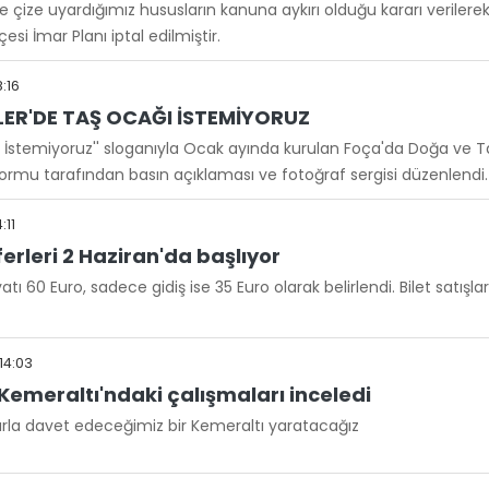
ze çize uyardığımız hususların kanuna aykırı olduğu kararı verilere
si İmar Planı iptal edilmiştir.
8:16
R'DE TAŞ OCAĞI İSTEMİYORUZ
 İstemiyoruz'' sloganıyla Ocak ayında kurulan Foça'da Doğa ve T
formu tarafından basın açıklaması ve fotoğraf sergisi düzenlendi.
:11
eferleri 2 Haziran'da başlıyor
yatı 60 Euro, sadece gidiş ise 35 Euro olarak belirlendi. Bilet satışlar
14:03
emeraltı'ndaki çalışmaları inceledi
rla davet edeceğimiz bir Kemeraltı yaratacağız