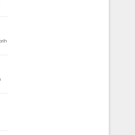
k
arih
ı