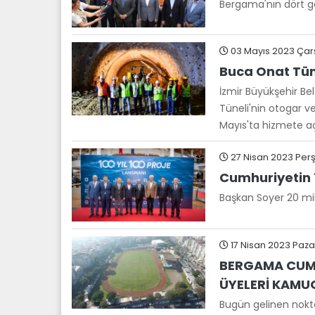
Bergama'nın dört gö
03 Mayıs 2023 Çar
Buca Onat Tüne
İzmir Büyükşehir Bel
Tüneli'nin otogar ve
Mayıs'ta hizmete a
27 Nisan 2023 Per
Cumhuriyetin 1
Başkan Soyer 20 mily
17 Nisan 2023 Paza
BERGAMA CUMHU
ÜYELERİ KAMU
Bugün gelinen nokt