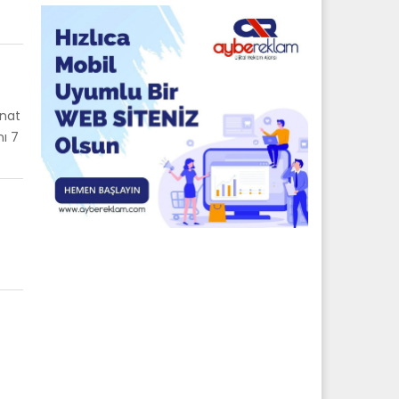
Onat
nı 7
e