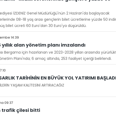
lediyesi İZDENİZ Genel Müdürlüğü'nün 2 Haziran'da başlayacak
ferlerinde 08-18 yaş arası gençlerin bilet ücretlerine yüzde 50 indi
nüş bilet ücreti 60 Euro'dan 30 Euro'ya düşürüldü.
şembe 14:39
yıllık alan yönetim planı imzalandı
 Bergama için hazırlanan ve 2023-2028 yılları arasında yürürlük
netim Planı'nda; 6 amaç altında, 253 faaliyet içeriği belirlendi.
7:10
ARLIK TARİHİNİN EN BÜYÜK YOL YATIRIMI BAŞLAD
İLERİN YAŞAM KALİTESİNİ ARTIRACAĞIZ
ma 09:37
trafik çilesi bitti