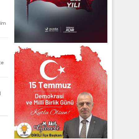
rim
te
I