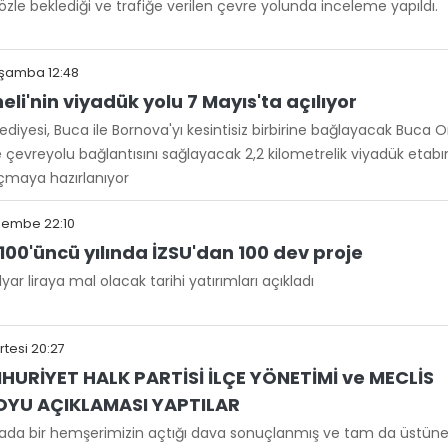
zle beklediği ve trafiğe verilen çevre yolunda inceleme yapıldı.
şamba 12:48
li'nin viyadük yolu 7 Mayıs'ta açılıyor
ediyesi, Buca ile Bornova'yı kesintisiz birbirine bağlayacak Buca 
 çevreyolu bağlantısını sağlayacak 2,2 kilometrelik viyadük etabı
çmaya hazırlanıyor
şembe 22:10
00'üncü yılında İZSU'dan 100 dev proje
ar liraya mal olacak tarihi yatırımları açıkladı
rtesi 20:27
RİYET HALK PARTİSİ İLÇE YÖNETİMİ ve MECLİS
OYU AÇIKLAMASI YAPTILAR
ada bir hemşerimizin açtığı dava sonuçlanmış ve tam da üstün