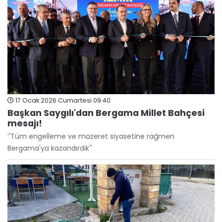
17 Ocak 2026 Cumartesi 09:40
Başkan Saygılı'dan Bergama Millet Bahçesi
mesajı!
‘'Tüm engelleme ve mazeret siyasetine rağmen
Bergama'ya kazandırdık''