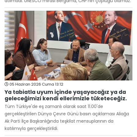
atılmadı. UNESCO mirası Bergama, CHP'nin çöplüğü olamaz."
05 Haziran 2026 Cuma 13:12
Ya tabiatla uyum içinde yaşayacağız ya da
geleceğimizi kendi ellerimizle tüketeceğiz.
Tüm Türkiye'de eş zamanlı olarak saat 11.00'de
gerçekleştirilen Dünya Çevre Günü basın açıklaması Aliağa
Ak Parti İlçe Başkanlığında teşkilat mensuplarının da
katılımıyla gerçekleştirildi.