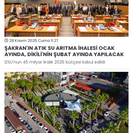
28 Kasım 2025 Cuma 11:27
ŞAKRAN'IN ATIK SU ARITMA İHALESİ OCAK
AYINDA, DİKİLİ'NİN ŞUBAT AYINDA YAPILACAK
İZSU'nun 45 milyar liralık 2026 bütçesi kabul edildi