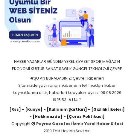
HABER
YAZARLAR
GÜNDEM
YEREL
SİYASET
SPOR
MAĞAZİN
EKONOMİ
KÜLTÜR SANAT
SAĞLIK
GÜNCEL
TEKNOLOJİ
ÇEVRE
#ŞU AN BURADASINIZ: Çevre Haberleri
Sitemizde yayınlanan haberlerin telif hakları haber
kaynaklarına aittir, haberleri kopyalamayınız. 09.08.2026
19:15:53. #1.14#
[Rss]
- [Künye]
- [Kullanım Şartları]
- [Gizlilik İlkeleri]
- [Hakkımızda]
- [Çerez Politikası]
Copyright
Poyraz Gazetesi İzmir Yerel Haber Sitesi
2019 Telif Hakları Saklıdır.