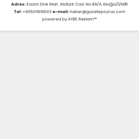
Adres:
Kazım Dirik Mah. Atatürk Cad. No:89/A Aliağa/İZMİR
Tel:
+905011616503
e-mail:
haber@gazetepoyraz.com
powered by
AYBE Reklam™