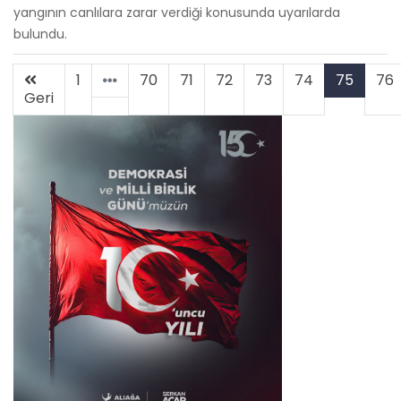
yangının canlılara zarar verdiği konusunda uyarılarda
bulundu.
1
70
71
72
73
74
75
76
Geri