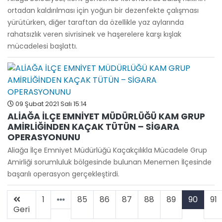
ortadan kaldırılması için yoğun bir dezenfekte çalışması
yürütürken, diğer taraftan da özellikle yaz aylarında
rahatsızlık veren sivrisinek ve haşerelere karşı kışlak
mücadelesi başlattı.
09 Şubat 2021 Salı 15:14
ALİAĞA İLÇE EMNİYET MÜDÜRLÜĞÜ KAM GRUP
AMİRLİĞİNDEN KAÇAK TÜTÜN – SİGARA
OPERASYONUNU
Aliağa İlçe Emniyet Müdürlüğü Kaçakçılıkla Mücadele Grup
Amirliği sorumluluk bölgesinde bulunan Menemen İlçesinde
başarılı operasyon gerçekleştirdi.
1
85
86
87
88
89
90
91
Geri