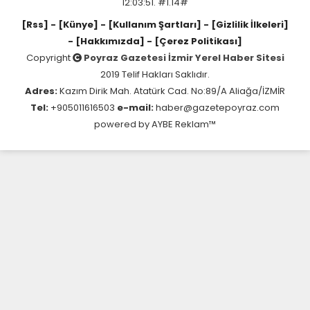
12:03:51. #1.14#
[Rss]
- [Künye]
- [Kullanım Şartları]
- [Gizlilik İlkeleri]
- [Hakkımızda]
- [Çerez Politikası]
Copyright
Poyraz Gazetesi İzmir Yerel Haber Sitesi
2019 Telif Hakları Saklıdır.
Adres:
Kazım Dirik Mah. Atatürk Cad. No:89/A Aliağa/İZMİR
Tel:
+905011616503
e-mail:
haber@gazetepoyraz.com
powered by
AYBE Reklam™