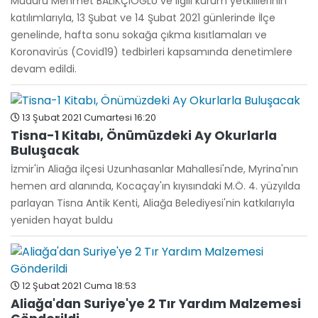
Müdürü Mehmet BALIKÇIOĞLU ve ilgili kurum yetkililerinin
katılımlarıyla, 13 Şubat ve 14 Şubat 2021 günlerinde İlçe
genelinde, hafta sonu sokağa çıkma kısıtlamaları ve
Koronavirüs (Covid19) tedbirleri kapsamında denetimlere
devam edildi.
13 Şubat 2021 Cumartesi 16:20
Tisna-1 Kitabı, Önümüzdeki Ay Okurlarla
Buluşacak
İzmir'in Aliağa ilçesi Uzunhasanlar Mahallesi'nde, Myrina'nın
hemen ard alanında, Kocaçay'ın kıyısındaki M.Ö. 4. yüzyılda
parlayan Tisna Antik Kenti, Aliağa Belediyesi'nin katkılarıyla
yeniden hayat buldu
12 Şubat 2021 Cuma 18:53
Aliağa'dan Suriye'ye 2 Tır Yardım Malzemesi