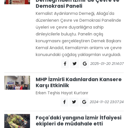
Derneği'nden İzmir'de Çevre ve
Demokrasi Paneli
Kemalist Aydınlanma Derneği, Aliağa'da
düzenlenen Çevre ve Demokrasi Panelinde
üyeleri ve çevre duyarlılığına sahip
dinleyicilerle buluştu. Panelin açılış
konuşmasını gerçekleştiren Dernek Başkanı
Kemal Anadol, Kemalizmin anlamı ve çevre
konusundaki çağdaş yaklaşımları vurguladı.
2025-01-20 21:14:07
MHP İzmirli Kadınlardan Kansere
Karşı Etkinlik
Erken Teşhis Hayat Kurtarır
2024-11-02 23:07:24
Foça'daki yangına İzmir İtfaiyesi
ekipleri de müdahale etti