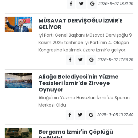
2025-11-07 18:31:05
MÜSAVAT DERVİŞOĞLU İZMİR'E
GELİYOR
İyi Parti Genel Başkanı Müsavat Dervişoğlu 9
Kasım 2025 tarihinde İyi Parti'nin 4. Olağan
Kongresine katılmak üzere İzmir'e geliyor.
2025-11-07 17:56:25
Aliağa Belediyesi'nin Yüzme
Tesisleri İzmir'de Zirveye
Oynuyor
Aliağa'nın Yüzme Havuzları İzmir'de Sporun
Merkezi Oldu
2025-11-05 19:27:40
Bergama İzmir'in Çöplüğü