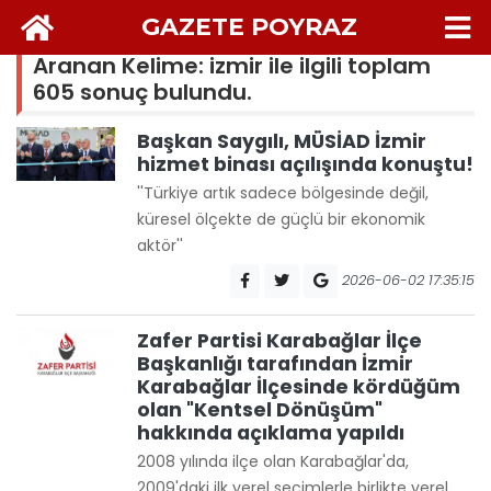
GAZETE POYRAZ
Aranan Kelime: izmir ile ilgili toplam
605 sonuç bulundu.
Başkan Saygılı, MÜSİAD İzmir
hizmet binası açılışında konuştu!
''Türkiye artık sadece bölgesinde değil,
küresel ölçekte de güçlü bir ekonomik
aktör''
2026-06-02 17:35:15
Zafer Partisi Karabağlar İlçe
Başkanlığı tarafından İzmir
Karabağlar İlçesinde kördüğüm
olan "Kentsel Dönüşüm"
hakkında açıklama yapıldı
2008 yılında ilçe olan Karabağlar'da,
2009'daki ilk yerel seçimlerle birlikte yerel