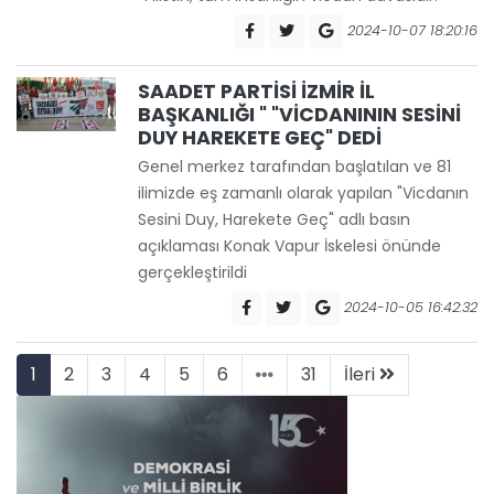
2024-10-07 18:20:16
SAADET PARTİSİ İZMİR İL
BAŞKANLIĞI " "VİCDANININ SESİNİ
DUY HAREKETE GEÇ" DEDİ
Genel merkez tarafından başlatılan ve 81
ilimizde eş zamanlı olarak yapılan "Vicdanın
Sesini Duy, Harekete Geç" adlı basın
açıklaması Konak Vapur İskelesi önünde
gerçekleştirildi
2024-10-05 16:42:32
1
2
3
4
5
6
31
İleri