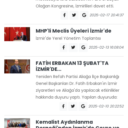
Olağan Kongresine, İzmirlileri davet etti.
2025-02-17 20:41:37
MHP'li Meclis Üyeleri İzmir'de
İzmir'de Yerel Yönetim Toplantısı
2025-02-13 16:08:04
FATİH ERBAKAN 13 ŞUBAT'TA
İZMİR'DE...
Yeniden Refah Partisi Aliağa İlçe Başkanlığı
Genel Başkanları Dr. Fatih Erbakan'ın İzmir
ziyaretleri ve Aliağa'da yapılacak etkinlikler
hakkında duyuru yaptı. Yapılan duyuruda:
2025-02-10 20:22:52
Kemalist Aydınlanma