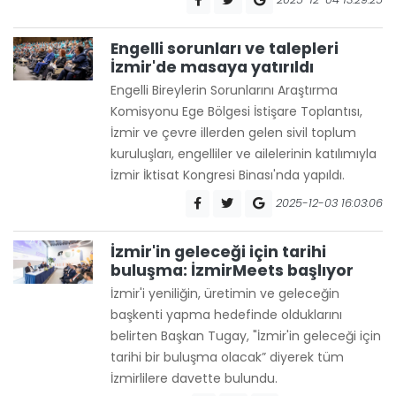
Engelli sorunları ve talepleri
İzmir'de masaya yatırıldı
Engelli Bireylerin Sorunlarını Araştırma
Komisyonu Ege Bölgesi İstişare Toplantısı,
İzmir ve çevre illerden gelen sivil toplum
kuruluşları, engelliler ve ailelerinin katılımıyla
İzmir İktisat Kongresi Binası'nda yapıldı.
2025-12-03 16:03:06
İzmir'in geleceği için tarihi
buluşma: İzmirMeets başlıyor
İzmir'i yeniliğin, üretimin ve geleceğin
başkenti yapma hedefinde olduklarını
belirten Başkan Tugay, "İzmir'in geleceği için
tarihi bir buluşma olacak” diyerek tüm
İzmirlilere davette bulundu.