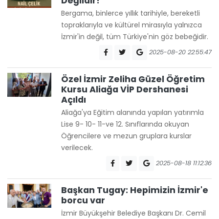
Değildir!
Bergama, binlerce yıllık tarihiyle, bereketli
topraklarıyla ve kültürel mirasıyla yalnızca
İzmir'in değil, tüm Türkiye'nin göz bebeğidir.
2025-08-20 22:55:47
Özel İzmir Zeliha Güzel Öğretim
Kursu Aliağa VİP Dershanesi
Açıldı
Aliağa'ya Eğitim alanında yapılan yatırımla
Lise 9- 10- 11-ve 12. Sınıflarında okuyan
Öğrencilere ve mezun gruplara kurslar
verilecek.
2025-08-18 11:12:36
Başkan Tugay: Hepimizin İzmir'e
borcu var
İzmir Büyükşehir Belediye Başkanı Dr. Cemil