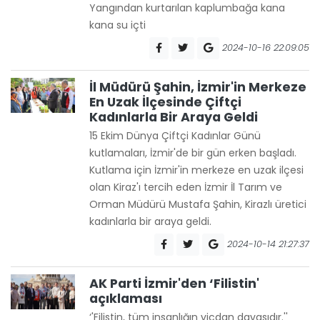
Yangından kurtarılan kaplumbağa kana
kana su içti
2024-10-16 22:09:05
İl Müdürü Şahin, İzmir'in Merkeze
En Uzak İlçesinde Çiftçi
Kadınlarla Bir Araya Geldi
15 Ekim Dünya Çiftçi Kadınlar Günü
kutlamaları, İzmir'de bir gün erken başladı.
Kutlama için İzmir'in merkeze en uzak ilçesi
olan Kiraz'ı tercih eden İzmir İl Tarım ve
Orman Müdürü Mustafa Şahin, Kirazlı üretici
kadınlarla bir araya geldi.
2024-10-14 21:27:37
AK Parti İzmir'den ‘Filistin'
açıklaması
‘'Filistin, tüm insanlığın vicdan davasıdır.''