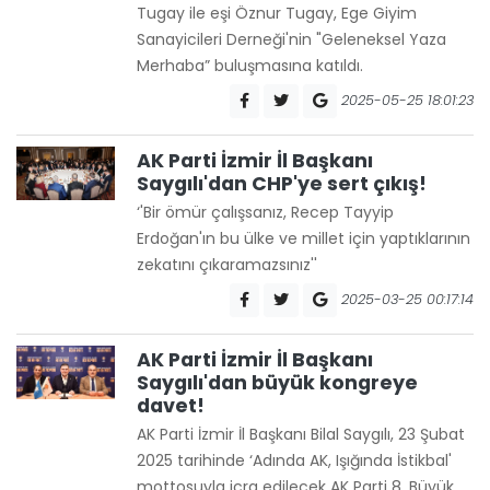
Tugay ile eşi Öznur Tugay, Ege Giyim
Sanayicileri Derneği'nin "Geleneksel Yaza
Merhaba” buluşmasına katıldı.
2025-05-25 18:01:23
AK Parti İzmir İl Başkanı
Saygılı'dan CHP'ye sert çıkış!
‘'Bir ömür çalışsanız, Recep Tayyip
Erdoğan'ın bu ülke ve millet için yaptıklarının
zekatını çıkaramazsınız''
2025-03-25 00:17:14
AK Parti İzmir İl Başkanı
Saygılı'dan büyük kongreye
davet!
AK Parti İzmir İl Başkanı Bilal Saygılı, 23 Şubat
2025 tarihinde ‘Adında AK, Işığında İstikbal'
mottosuyla icra edilecek AK Parti 8. Büyük