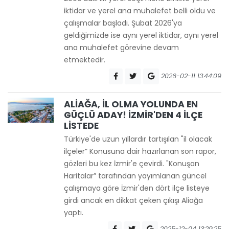
iktidar ve yerel ana muhalefet belli oldu ve
çalışmalar başladı. Şubat 2026'ya
geldiğimizde ise aynı yerel iktidar, aynı yerel
ana muhalefet görevine devam
etmektedir.
2026-02-11 13:44:09
ALİAĞA, İL OLMA YOLUNDA EN
GÜÇLÜ ADAY! İZMİR'DEN 4 İLÇE
LİSTEDE
Türkiye'de uzun yıllardır tartışılan "il olacak
ilçeler” Konusuna dair hazırlanan son rapor,
gözleri bu kez İzmir'e çevirdi. "Konuşan
Haritalar” tarafından yayımlanan güncel
çalışmaya göre İzmir'den dört ilçe listeye
girdi ancak en dikkat çeken çıkışı Aliağa
yaptı.
2025-12-04 13:29:25